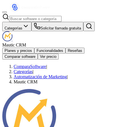
Categorías
Solicitar llamada gratuita
Mautic CRM
Planes y precios
Funcionalidades
Reseñas
Comparar software
Ver precio
ComparaSoftware
|
Categorías
|
Automatización de Marketing
|
Mautic CRM