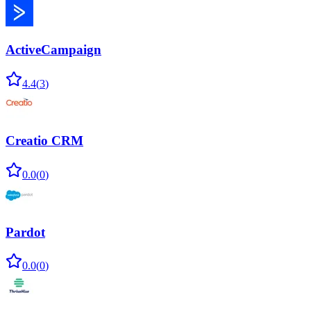
ActiveCampaign
4.4
(
3
)
Creatio CRM
0.0
(
0
)
Pardot
0.0
(
0
)