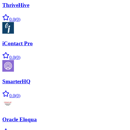
ThriveHive
0.0
(
0
)
iContact Pro
0.0
(
0
)
SmarterHQ
0.0
(
0
)
Oracle Eloqua