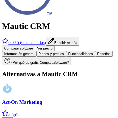
Mautic CRM
0.0
/ 5 (
0
comentarios
)
Escribir reseña
Comparar software
Ver precio
Información general
Planes y precios
Funcionalidades
Reseñas
¿Por qué es gratis ComparaSoftware?
Alternativas a
Mautic CRM
Act-On Marketing
4.8
(
6
)