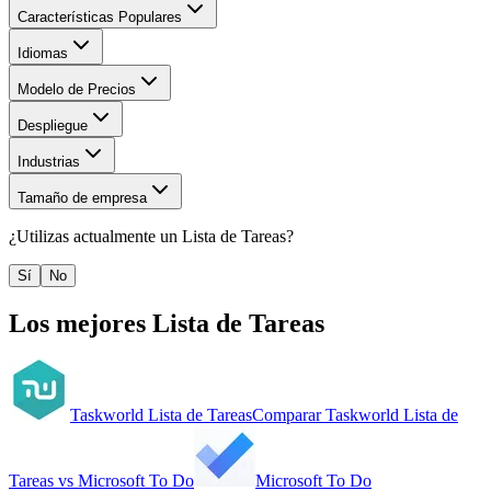
Características Populares
Idiomas
Modelo de Precios
Despliegue
Industrias
Tamaño de empresa
¿Utilizas actualmente un
Lista de Tareas
?
Sí
No
Los mejores
Lista de Tareas
Taskworld Lista de Tareas
Comparar
Taskworld Lista de
Tareas
vs
Microsoft To Do
Microsoft To Do