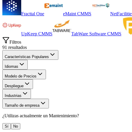
Fracttal One
eMaint CMMS
NetFacilitie
UpKeep CMMS
TabWare Software CMMS
Filtros
91
resultados
Características Populares
Idiomas
Modelo de Precios
Despliegue
Industrias
Tamaño de empresa
¿Utilizas actualmente un
Mantenimiento
?
Sí
No