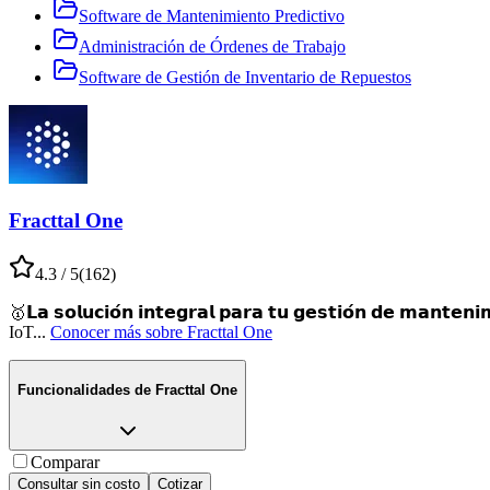
Software de Mantenimiento Predictivo
Administración de Órdenes de Trabajo
Software de Gestión de Inventario de Repuestos
Fracttal One
4.3
/ 5
(
162
)
🥇𝗟𝗮 𝘀𝗼𝗹𝘂𝗰𝗶𝗼́𝗻 𝗶𝗻𝘁𝗲𝗴𝗿𝗮𝗹 𝗽𝗮𝗿𝗮 𝘁𝘂 𝗴𝗲𝘀𝘁𝗶𝗼́𝗻 𝗱𝗲
IoT
...
Conocer más sobre
Fracttal One
Funcionalidades de
Fracttal One
Comparar
Consultar sin costo
Cotizar