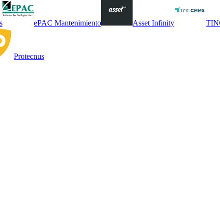
s
ePAC Mantenimiento
Asset Infinity
TI
Protecnus