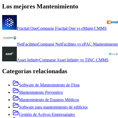
Los mejores
Mantenimiento
Fracttal One
Comparar
Fracttal One
vs
eMaint CMMS
NetFacilities
Comparar
NetFacilities
vs
ePAC Mantenimiento
Asset Infinity
Comparar
Asset Infinity
vs
TINC CMMS
Categorías relacionadas
Software de Mantenimiento de Flota
Mantenimiento Preventivo
Mantenimiento de Equipos Médicos
Software para mantenimiento de edificios
Gestión de Activos Empresariales