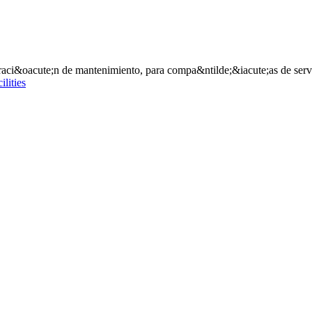
traci&oacute;n de mantenimiento, para compa&ntilde;&iacute;as de servi
ilities