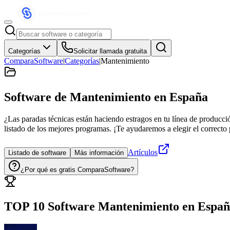
Categorías
Solicitar llamada gratuita
ComparaSoftware
|
Categorías
|
Mantenimiento
Software de Mantenimiento
en España
¿Las paradas técnicas están haciendo estragos en tu línea de producci
listado de los mejores programas. ¡Te ayudaremos a elegir el correcto
Artículos
Listado de software
Más información
¿Por qué es gratis ComparaSoftware?
TOP 10 Software
Mantenimiento
en
Españ