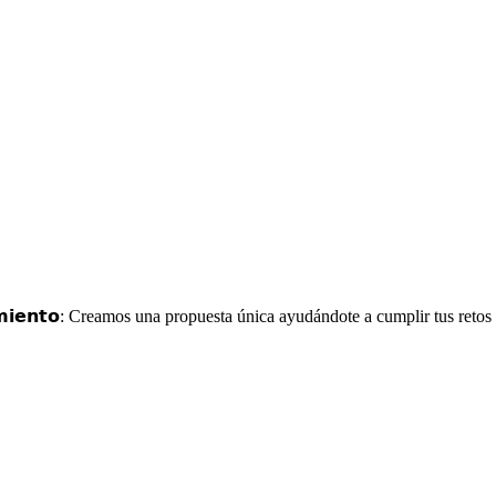
 𝗺𝗮𝗻𝘁𝗲𝗻𝗶𝗺𝗶𝗲𝗻𝘁𝗼⁣: Creamos una propuesta única ayudándote a cumplir 