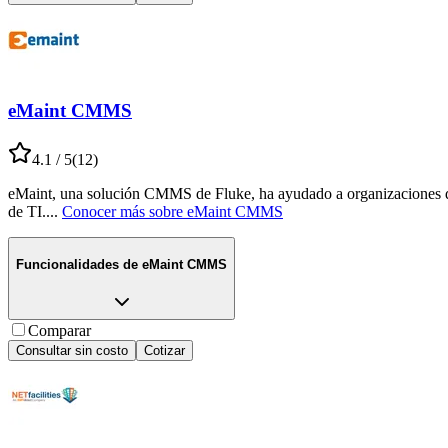
eMaint CMMS
4.1
/ 5
(
12
)
eMaint, una solución CMMS de Fluke, ha ayudado a organizaciones de
de TI.
...
Conocer más sobre
eMaint CMMS
Funcionalidades de
eMaint CMMS
Comparar
Consultar sin costo
Cotizar