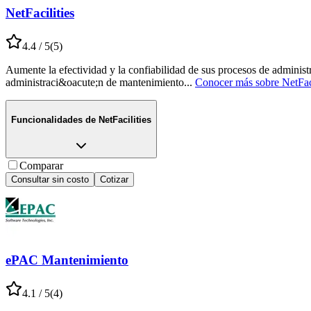
NetFacilities
4.4
/ 5
(
5
)
Aumente la efectividad y la confiabilidad de sus procesos de adminis
administraci&oacute;n de mantenimiento
...
Conocer más sobre
NetFac
Funcionalidades de
NetFacilities
Comparar
Consultar sin costo
Cotizar
ePAC Mantenimiento
4.1
/ 5
(
4
)