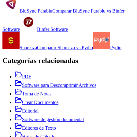
BluSync Parablu
Comparar
BluSync Parablu
vs
Binfer
Software
Binfer Software
Shareaza
Comparar
Shareaza
vs
Pydio
Pydio
Categorías relacionadas
PDF
Software para Descomprimir Archivos
Toma de Notas
Crear Documentos
Editorial
Software de gestión documental
Editores de Texto
Hojas de Cálculo