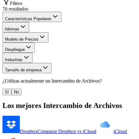
Filtros
76
resultados
Características Populares
Idiomas
Modelo de Precios
Despliegue
Industrias
Tamaño de empresa
¿Utilizas actualmente un
Intercambio de Archivos
?
Sí
No
Los mejores
Intercambio de Archivos
Dropbox
Comparar
Dropbox
vs
iCloud
iCloud