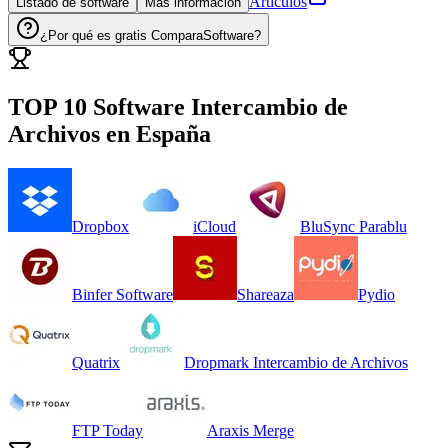
Artículos
Listado de software
Más información
¿Por qué es gratis ComparaSoftware?
TOP 10 Software
Intercambio de
Archivos
en
España
Dropbox
iCloud
BluSync Parablu
Binfer Software
Shareaza
Pydio
Quatrix
Dropmark Intercambio de Archivos
FTP Today
Araxis Merge