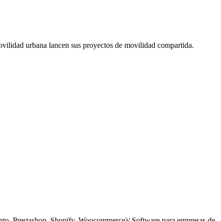
movilidad urbana lancen sus proyectos de movilidad compartida.
nto, Prestashop, Shopify, Woocommerce)/ Software para empresas de