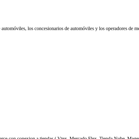
de automóviles, los concesionarios de automóviles y los operadores de 
erce con conexion a tiendas ( Vtex, Mercado Flex, Tienda Nube, Mage