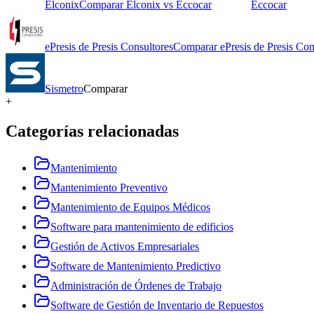
Elconix
Comparar
Elconix
vs
Eccocar
Eccocar
ePresis de Presis Consultores
Comparar
ePresis de Presis Con
Sismetro
Comparar
+
Categorías relacionadas
Mantenimiento
Mantenimiento Preventivo
Mantenimiento de Equipos Médicos
Software para mantenimiento de edificios
Gestión de Activos Empresariales
Software de Mantenimiento Predictivo
Administración de Órdenes de Trabajo
Software de Gestión de Inventario de Repuestos