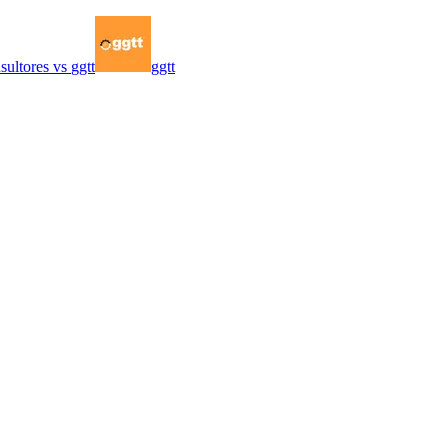
sultores
vs
ggtt
ggtt