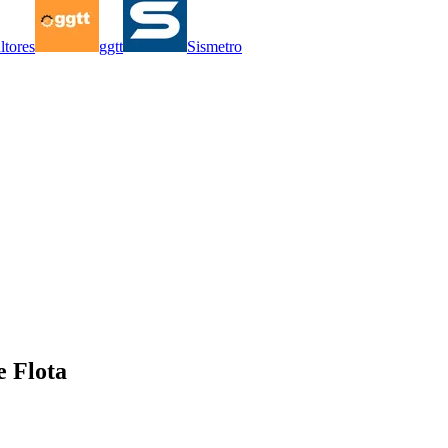
ltores
ggtt
Sismetro
e Flota