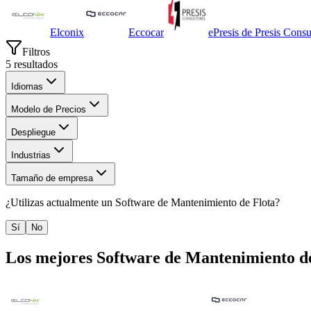
Elconix
Eccocar
ePresis de Presis Consu
Filtros
5
resultados
Idiomas
Modelo de Precios
Despliegue
Industrias
Tamaño de empresa
¿Utilizas actualmente un
Software de Mantenimiento de Flota
?
Sí
No
Los mejores
Software de Mantenimiento d