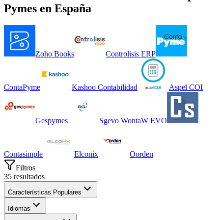
Pymes
en
España
Zoho Books
Controlisis ERP
ContaPyme
Kashoo Contabilidad
Aspel COI
Gespymes
Sgevo WontaW EVO
Contasimple
Elconix
Oorden
Filtros
35
resultados
Características Populares
Idiomas