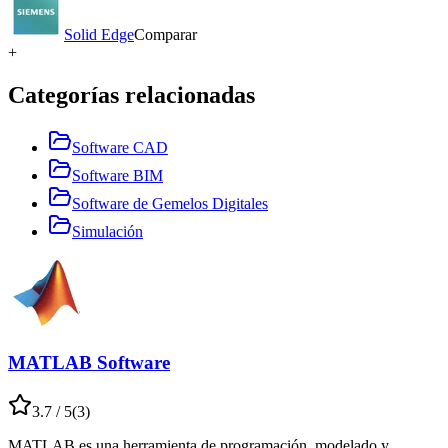
Solid Edge
Comparar
+
Categorías relacionadas
Software CAD
Software BIM
Software de Gemelos Digitales
Simulación
MATLAB Software
3.7
/ 5
(
3
)
MATLAB es una herramienta de programación, modelado y