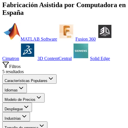
Fabricación Asistida por Computadora
en
España
MATLAB Software
Fusion 360
Cimatron
3D ContentCentral
Solid Edge
Filtros
5
resultados
Características Populares
Idiomas
Modelo de Precios
Despliegue
Industrias
Tamaño de empresa