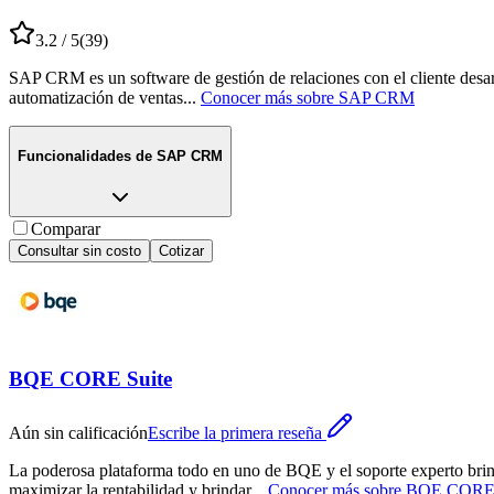
3.2
/ 5
(
39
)
SAP CRM es un software de gestión de relaciones con el cliente desarr
automatización de ventas
...
Conocer más sobre
SAP CRM
Funcionalidades de
SAP CRM
Comparar
Consultar sin costo
Cotizar
BQE CORE Suite
Aún sin calificación
Escribe la primera reseña
La poderosa plataforma todo en uno de BQE y el soporte experto brind
maximizar la rentabilidad y brindar
...
Conocer más sobre
BQE CORE 