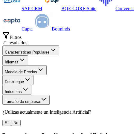
SAP CRM
BQE CORE Suite
Conversi
Capta
Botminds
Filtros
21
resultados
Características Populares
Idiomas
Modelo de Precios
Despliegue
Industrias
Tamaño de empresa
¿Utilizas actualmente un
Inteligencia Artificial
?
Sí
No