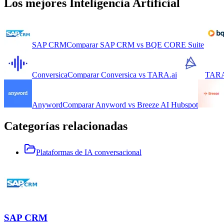
Los mejores
Inteligencia Artificial
SAP CRM
Comparar
SAP CRM
vs
BQE CORE Suite
Conversica
Comparar
Conversica
vs
TARA.ai
TARA
Anyword
Comparar
Anyword
vs
Breeze AI Hubspot
Categorías relacionadas
Plataformas de IA conversacional
SAP CRM