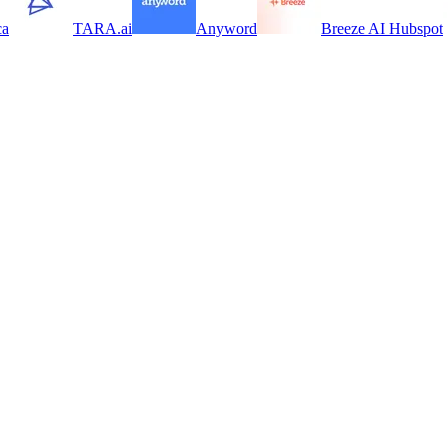
ca
TARA.ai
Anyword
Breeze AI Hubspot