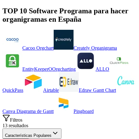
TOP 10 Software
Programa para hacer
organigramas
en
España
Cacoo Orgchart
Creately Organigrama
EntityKeeper
O
Orgcharting
ALLO
QuickPass
Airtable
Edraw Gantt Chart
Canva Diagrama de Gantt
Pingboard
Filtros
13
resultados
Características Populares