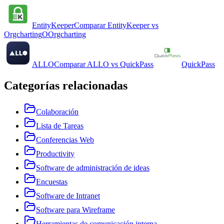
EntityKeeper
Comparar
EntityKeeper
vs
Orgcharting
O
Orgcharting
ALLO
Comparar
ALLO
vs
QuickPass
QuickPass
Categorías relacionadas
Colaboración
Lista de Tareas
Conferencias Web
Productivity
Software de administración de ideas
Encuestas
Software de Intranet
Software para Wireframe
Herramientas de comunicación interna