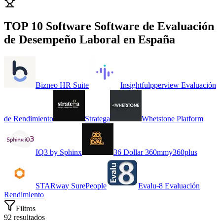
TOP 10 Software
Software de Evaluación
de Desempeño Laboral
en
España
Bizneo HR Suite
Insightful
p
perview Evaluación
de Rendimiento
Stratega
Whetstone Platform
IQ3 by Sphinx
36 Dollar 360
m
my360plus
STARway SurePeople
Evalu-8 Evaluación
Rendimiento
Filtros
92
resultados