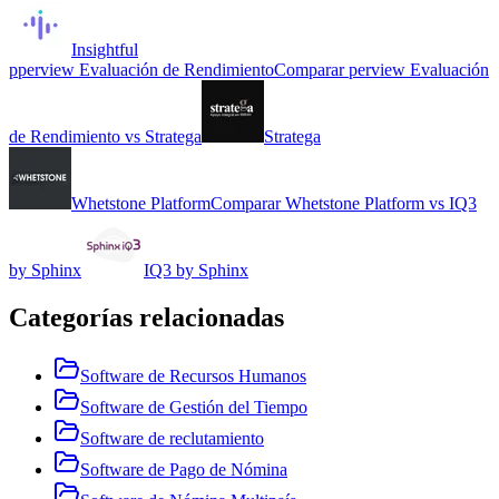
Insightful
p
perview Evaluación de Rendimiento
Comparar
perview Evaluación
de Rendimiento
vs
Stratega
Stratega
Whetstone Platform
Comparar
Whetstone Platform
vs
IQ3
by Sphinx
IQ3 by Sphinx
Categorías relacionadas
Software de Recursos Humanos
Software de Gestión del Tiempo
Software de reclutamiento
Software de Pago de Nómina