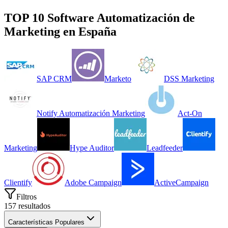
TOP 10 Software
Automatización de
Marketing
en
España
SAP CRM
Marketo
DSS Marketing
Notify Automatización Marketing
Act-On
Marketing
Hype Auditor
Leadfeeder
Clientify
Adobe Campaign
ActiveCampaign
Filtros
157
resultados
Características Populares