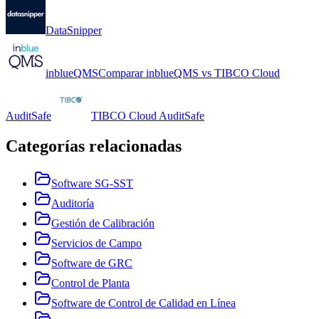
DataSnipper
inblueQMS
Comparar
inblueQMS
vs
TIBCO Cloud
AuditSafe
TIBCO Cloud AuditSafe
Categorías relacionadas
Software SG-SST
Auditoría
Gestión de Calibración
Servicios de Campo
Software de GRC
Control de Planta
Software de Control de Calidad en Línea