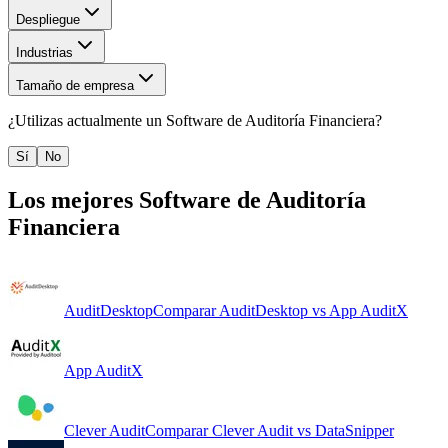
Despliegue
Industrias
Tamaño de empresa
¿Utilizas actualmente un
Software de Auditoría Financiera
?
Sí
No
Los mejores
Software de Auditoría
Financiera
AuditDesktop
Comparar
AuditDesktop
vs
App AuditX
App AuditX
Clever Audit
Comparar
Clever Audit
vs
DataSnipper