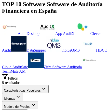
TOP 10 Software
Software de Auditoría
Financiera
en
España
AuditDesktop
App AuditX
Clever
Audit
DataSnipper
inblueQMS
TIBCO
Cloud AuditSafe
Zifra Software Auditoría
TeamMate AM
Filtros
8
resultados
Características Populares
Idiomas
Modelo de Precios