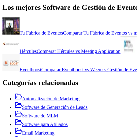
Los mejores
Software de Gestión de Event
Tu Fábrica de Eventos
Comparar
Tu Fábrica de Eventos
vs
m
Hércules
Comparar
Hércules
vs
Meeting Application
Eventboost
Comparar
Eventboost
vs
Weemss Gestión de Eve
Categorías relacionadas
Automatización de Marketing
Software de Generación de Leads
Software de MLM
Software para Afiliados
Email Marketing