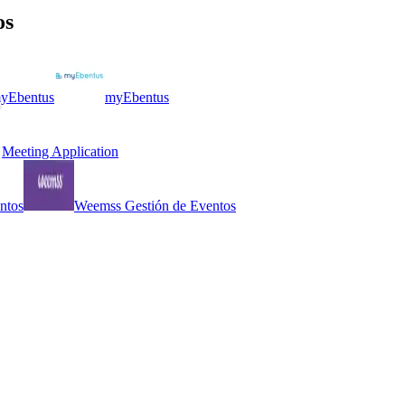
os
yEbentus
myEbentus
Meeting Application
ntos
Weemss Gestión de Eventos