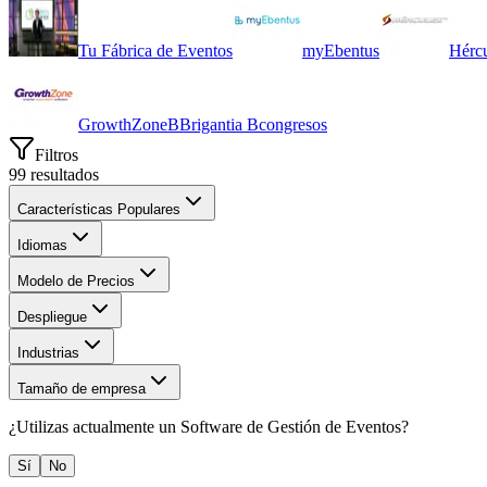
Tu Fábrica de Eventos
myEbentus
Hércu
GrowthZone
B
Brigantia Bcongresos
Filtros
99
resultados
Características Populares
Idiomas
Modelo de Precios
Despliegue
Industrias
Tamaño de empresa
¿Utilizas actualmente un
Software de Gestión de Eventos
?
Sí
No