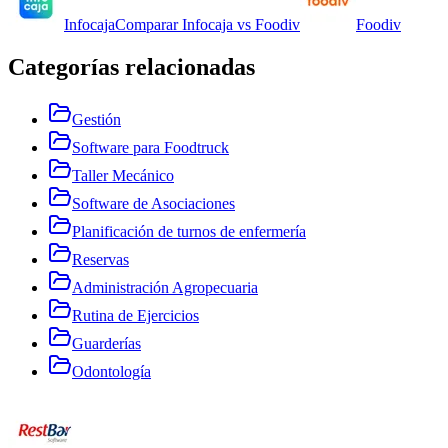
Infocaja
Comparar
Infocaja
vs
Foodiv
Foodiv
Categorías relacionadas
Gestión
Software para Foodtruck
Taller Mecánico
Software de Asociaciones
Planificación de turnos de enfermería
Reservas
Administración Agropecuaria
Rutina de Ejercicios
Guarderías
Odontología