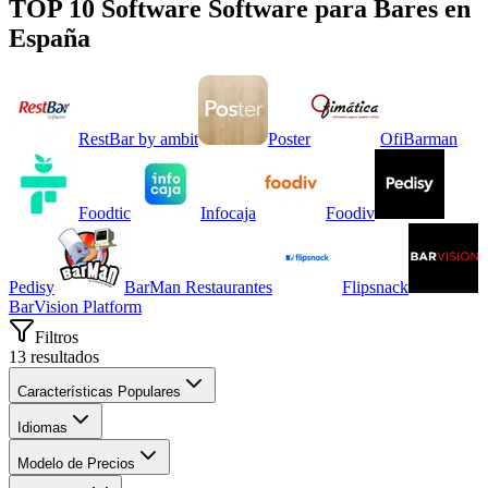
TOP 10 Software
Software para Bares
en
España
RestBar by ambit
Poster
OfiBarman
Foodtic
Infocaja
Foodiv
Pedisy
BarMan Restaurantes
Flipsnack
BarVision Platform
Filtros
13
resultados
Características Populares
Idiomas
Modelo de Precios