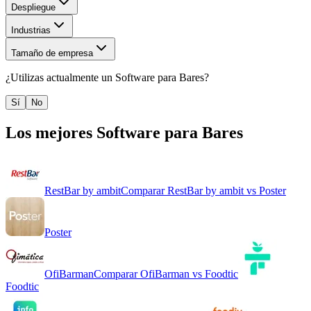
Despliegue
Industrias
Tamaño de empresa
¿Utilizas actualmente un
Software para Bares
?
Sí
No
Los mejores
Software para Bares
RestBar by ambit
Comparar
RestBar by ambit
vs
Poster
Poster
OfiBarman
Comparar
OfiBarman
vs
Foodtic
Foodtic