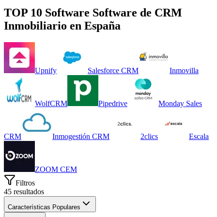
TOP 10 Software
Software de CRM
Inmobiliario
en
España
Upnify
Salesforce CRM
Inmovilla
WolfCRM
Pipedrive
Monday Sales
CRM
Inmogestión CRM
2clics
Escala
ZOOM CEM
Filtros
45
resultados
Características Populares