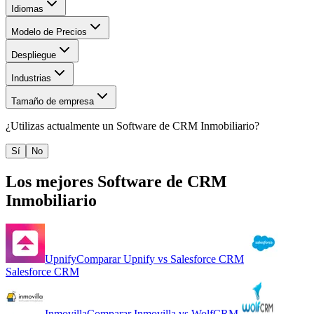
Idiomas
Modelo de Precios
Despliegue
Industrias
Tamaño de empresa
¿Utilizas actualmente un
Software de CRM Inmobiliario
?
Sí
No
Los mejores
Software de CRM
Inmobiliario
Upnify
Comparar
Upnify
vs
Salesforce CRM
Salesforce CRM
Inmovilla
Comparar
Inmovilla
vs
WolfCRM