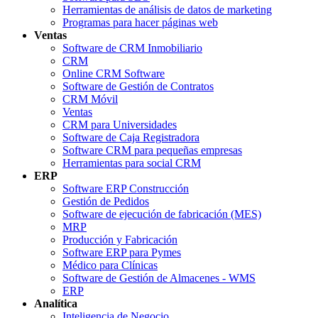
Herramientas de análisis de datos de marketing
Programas para hacer páginas web
Ventas
Software de CRM Inmobiliario
CRM
Online CRM Software
Software de Gestión de Contratos
CRM Móvil
Ventas
CRM para Universidades
Software de Caja Registradora
Software CRM para pequeñas empresas
Herramientas para social CRM
ERP
Software ERP Construcción
Gestión de Pedidos
Software de ejecución de fabricación (MES)
MRP
Producción y Fabricación
Software ERP para Pymes
Médico para Clínicas
Software de Gestión de Almacenes - WMS
ERP
Analítica
Inteligencia de Negocio