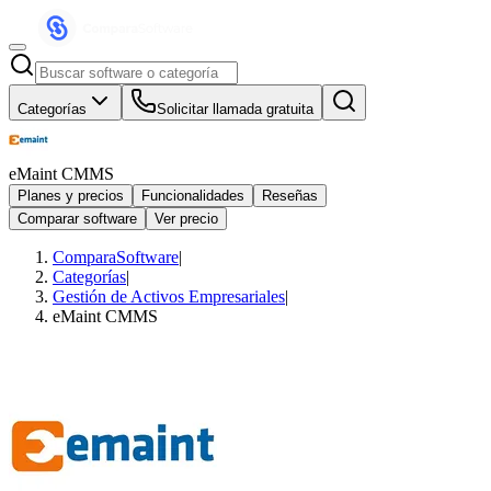
Categorías
Solicitar llamada gratuita
eMaint CMMS
Planes y precios
Funcionalidades
Reseñas
Comparar software
Ver precio
ComparaSoftware
|
Categorías
|
Gestión de Activos Empresariales
|
eMaint CMMS