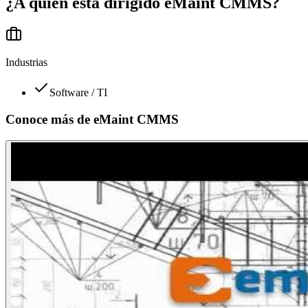
¿A quién está dirigido
eMaint CMMS
?
Industrias
Software / TI
Conoce más de
eMaint CMMS