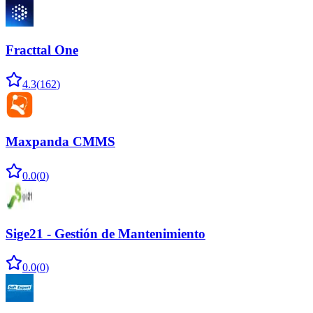
Fracttal One
4.3
(
162
)
Maxpanda CMMS
0.0
(
0
)
Sige21 - Gestión de Mantenimiento
0.0
(
0
)