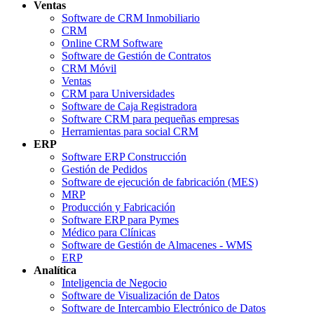
Ventas
Software de CRM Inmobiliario
CRM
Online CRM Software
Software de Gestión de Contratos
CRM Móvil
Ventas
CRM para Universidades
Software de Caja Registradora
Software CRM para pequeñas empresas
Herramientas para social CRM
ERP
Software ERP Construcción
Gestión de Pedidos
Software de ejecución de fabricación (MES)
MRP
Producción y Fabricación
Software ERP para Pymes
Médico para Clínicas
Software de Gestión de Almacenes - WMS
ERP
Analítica
Inteligencia de Negocio
Software de Visualización de Datos
Software de Intercambio Electrónico de Datos