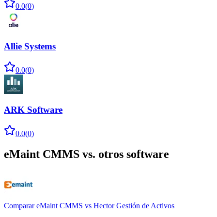
0.0
(
0
)
Allie Systems
0.0
(
0
)
ARK Software
0.0
(
0
)
eMaint CMMS
vs. otros software
Comparar
eMaint CMMS
vs
Hector Gestión de Activos