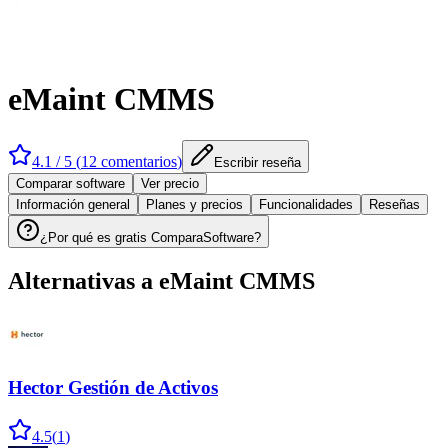
eMaint CMMS
4.1
/ 5 (
12
comentarios
)
Escribir reseña
Comparar software
Ver precio
Información general
Planes y precios
Funcionalidades
Reseñas
¿Por qué es gratis ComparaSoftware?
Alternativas a
eMaint CMMS
Hector Gestión de Activos
4.5
(
1
)