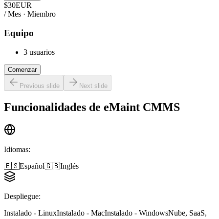
$
30
EUR
/ Mes · Miembro
Equipo
3 usuarios
Comenzar
Previous slide
Next slide
Funcionalidades de
eMaint CMMS
Idiomas
:
🇪🇸
Español
🇬🇧
Inglés
Despliegue
:
Instalado - Linux
Instalado - Mac
Instalado - Windows
Nube, SaaS,