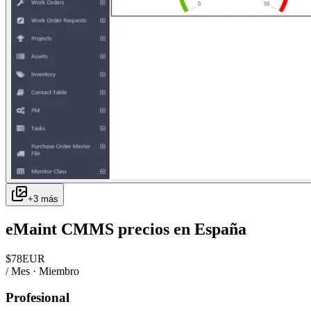
+
3
más
eMaint CMMS
precios en
España
$
78
EUR
/ Mes · Miembro
Profesional