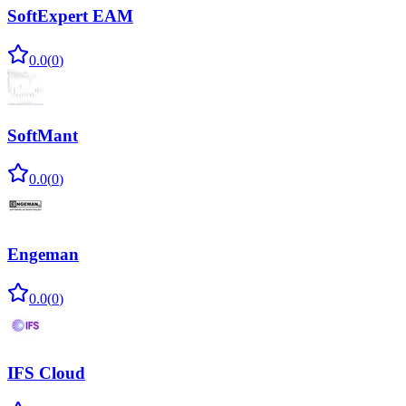
SoftExpert EAM
0.0
(
0
)
SoftMant
0.0
(
0
)
Engeman
0.0
(
0
)
IFS Cloud