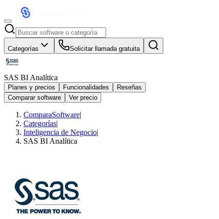
Categorías
Solicitar llamada gratuita
SAS BI Analítica
Planes y precios
Funcionalidades
Reseñas
Comparar software
Ver precio
ComparaSoftware
|
Categorías
|
Inteligencia de Negocio
|
SAS BI Analítica