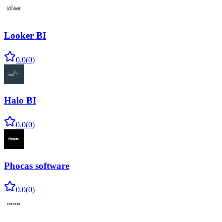
Looker BI
0.0
(
0
)
Halo BI
0.0
(
0
)
Phocas software
0.0
(
0
)