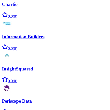
Chartio
0.0
(
0
)
Information Builders
0.0
(
0
)
InsightSquared
0.0
(
0
)
Periscope Data