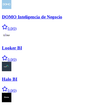
DOMO Inteligencia de Negocio
0.0
(
0
)
Looker BI
0.0
(
0
)
Halo BI
0.0
(
0
)