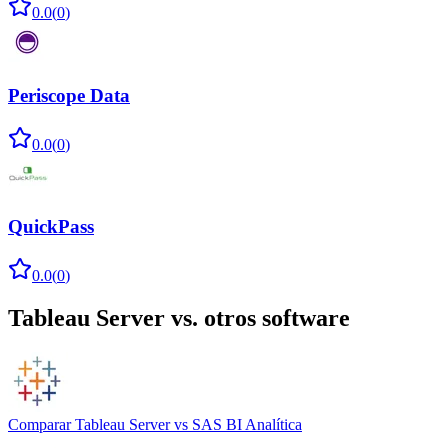
0.0
(
0
)
Periscope Data
0.0
(
0
)
QuickPass
0.0
(
0
)
Tableau Server
vs. otros software
Comparar
Tableau Server
vs
SAS BI Analítica