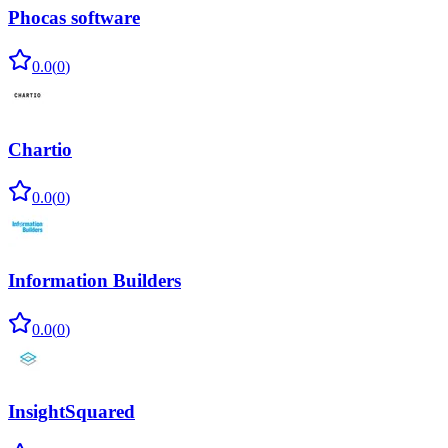
Phocas software
0.0
(
0
)
Chartio
0.0
(
0
)
Information Builders
0.0
(
0
)
InsightSquared