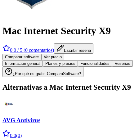
Mac Internet Security X9
0.0
/ 5 (
0
comentarios
)
Escribir reseña
Comparar software
Ver precio
Información general
Planes y precios
Funcionalidades
Reseñas
¿Por qué es gratis ComparaSoftware?
Alternativas a
Mac Internet Security X9
AVG Antivirus
0.0
(
0
)