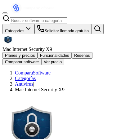
Categorías
Solicitar llamada gratuita
Mac Internet Security X9
Planes y precios
Funcionalidades
Reseñas
Comparar software
Ver precio
ComparaSoftware
|
Categorías
|
Antivirus
|
Mac Internet Security X9