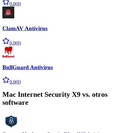
0.0
(
0
)
ClamAV Antivirus
0.0
(
0
)
BullGuard Antivirus
0.0
(
0
)
Mac Internet Security X9
vs. otros
software