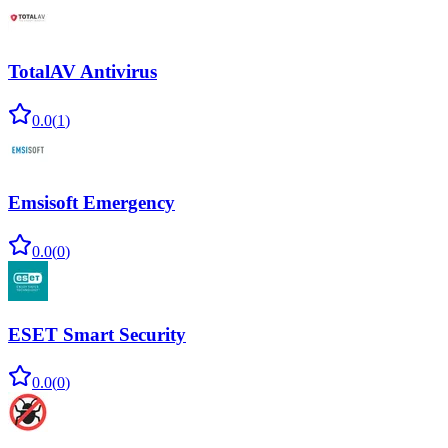
TotalAV Antivirus
0.0
(
1
)
Emsisoft Emergency
0.0
(
0
)
ESET Smart Security
0.0
(
0
)