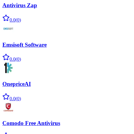
Antivirus Zap
0.0
(
0
)
Emsisoft Software
0.0
(
0
)
OnepriceAI
0.0
(
0
)
Comodo Free Antivirus