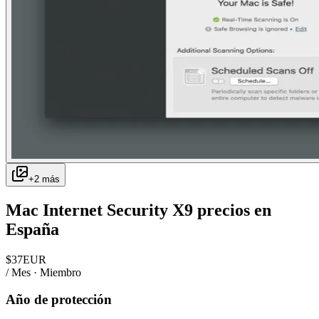
+
2
más
Mac Internet Security X9
precios en
España
$
37
EUR
/ Mes · Miembro
Año de protección