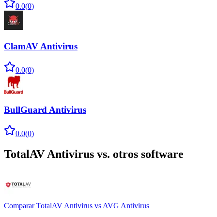
0.0
(
0
)
ClamAV Antivirus
0.0
(
0
)
BullGuard Antivirus
0.0
(
0
)
TotalAV Antivirus
vs. otros software
Comparar
TotalAV Antivirus
vs
AVG Antivirus