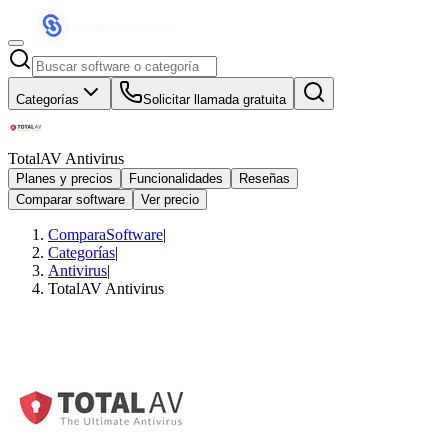
Categorías
Solicitar llamada gratuita
TotalAV Antivirus
Planes y precios
Funcionalidades
Reseñas
Comparar software
Ver precio
ComparaSoftware
|
Categorías
|
Antivirus
|
TotalAV Antivirus