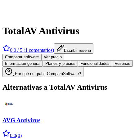
TotalAV Antivirus
0.0
/ 5 (
1
comentarios
)
Escribir reseña
Comparar software
Ver precio
Información general
Planes y precios
Funcionalidades
Reseñas
¿Por qué es gratis ComparaSoftware?
Alternativas a
TotalAV Antivirus
AVG Antivirus
0.0
(
0
)