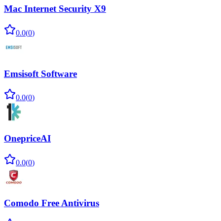
Mac Internet Security X9
0.0
(
0
)
Emsisoft Software
0.0
(
0
)
OnepriceAI
0.0
(
0
)
Comodo Free Antivirus