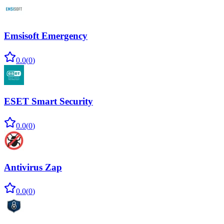
Emsisoft Emergency
0.0
(
0
)
ESET Smart Security
0.0
(
0
)
Antivirus Zap
0.0
(
0
)