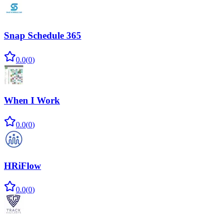
Snap Schedule 365
0.0
(
0
)
When I Work
0.0
(
0
)
HRiFlow
0.0
(
0
)