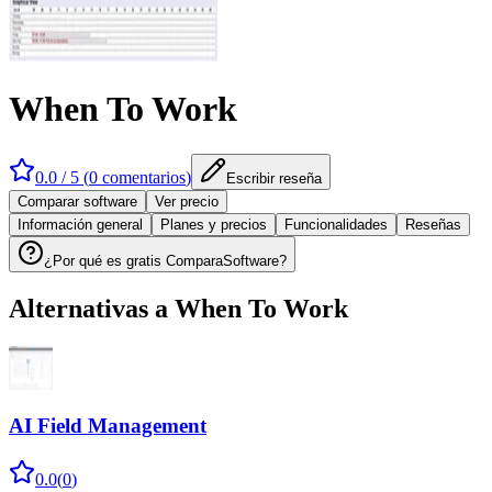
When To Work
0.0
/ 5 (
0
comentarios
)
Escribir reseña
Comparar software
Ver precio
Información general
Planes y precios
Funcionalidades
Reseñas
¿Por qué es gratis ComparaSoftware?
Alternativas a
When To Work
AI Field Management
0.0
(
0
)