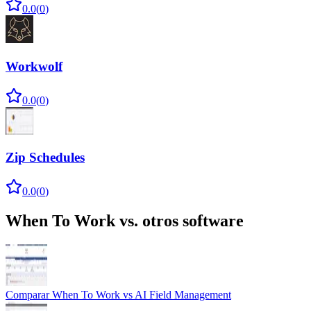
0.0
(
0
)
Workwolf
0.0
(
0
)
Zip Schedules
0.0
(
0
)
When To Work
vs. otros software
Comparar
When To Work
vs
AI Field Management