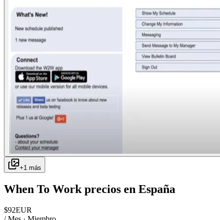
+
1
más
When To Work
precios en
España
$
92
EUR
/ Mes · Miembro