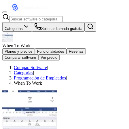
Categorías
Solicitar llamada gratuita
When To Work
Planes y precios
Funcionalidades
Reseñas
Comparar software
Ver precio
ComparaSoftware
|
Categorías
|
Programación de Empleados
|
When To Work