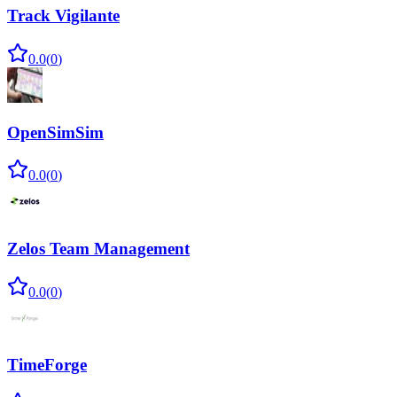
Track Vigilante
0.0
(
0
)
OpenSimSim
0.0
(
0
)
Zelos Team Management
0.0
(
0
)
TimeForge