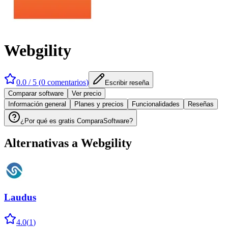
Webgility
0.0
/ 5 (
0
comentarios
)
Escribir reseña
Comparar software
Ver precio
Información general
Planes y precios
Funcionalidades
Reseñas
¿Por qué es gratis ComparaSoftware?
Alternativas a
Webgility
Laudus
4.0
(
1
)