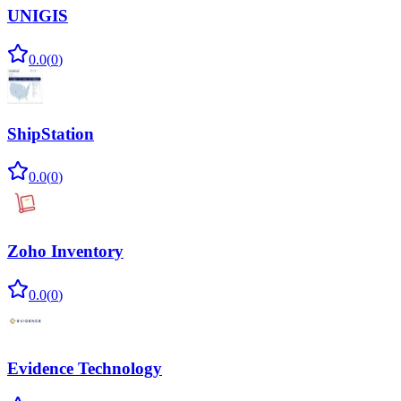
UNIGIS
0.0
(
0
)
ShipStation
0.0
(
0
)
Zoho Inventory
0.0
(
0
)
Evidence Technology