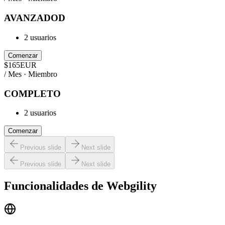
AVANZADOD
2 usuarios
Comenzar
$
165
EUR
/ Mes · Miembro
COMPLETO
2 usuarios
Comenzar
Previous slide
Next slide
Previous slide
Next slide
Funcionalidades de
Webgility