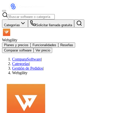
Categorías
Solicitar llamada gratuita
Webgility
Planes y precios
Funcionalidades
Reseñas
Comparar software
Ver precio
ComparaSoftware
|
Categorías
|
Gestión de Pedidos
|
Webgility