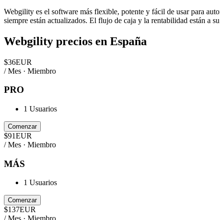
Webgility es el software más flexible, potente y fácil de usar para aut
siempre están actualizados. El flujo de caja y la rentabilidad están a su
Webgility
precios en
España
$
36
EUR
/ Mes · Miembro
PRO
1 Usuarios
Comenzar
$
91
EUR
/ Mes · Miembro
MÁS
1 Usuarios
Comenzar
$
137
EUR
/ Mes · Miembro