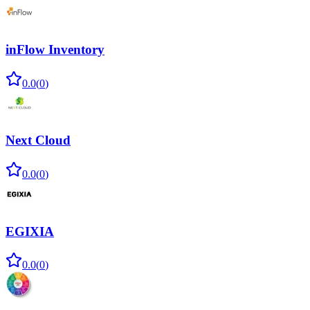
inFlow Inventory
0.0
(
0
)
Next Cloud
0.0
(
0
)
EGIXIA
0.0
(
0
)