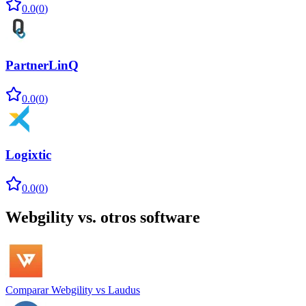
0.0
(
0
)
PartnerLinQ
0.0
(
0
)
Logixtic
0.0
(
0
)
Webgility
vs. otros software
Comparar
Webgility
vs
Laudus