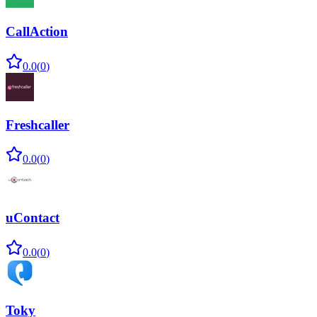
CallAction
0.0
(
0
)
Freshcaller
0.0
(
0
)
uContact
0.0
(
0
)
Toky