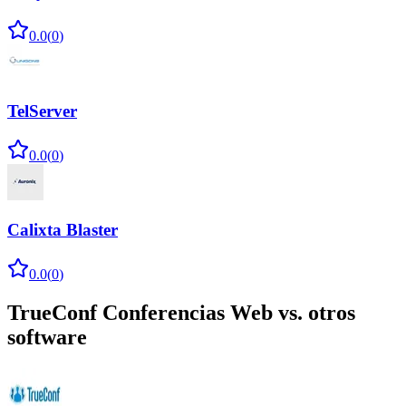
0.0
(
0
)
TelServer
0.0
(
0
)
Calixta Blaster
0.0
(
0
)
TrueConf Conferencias Web
vs. otros
software