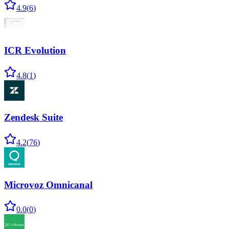
4.9
(
6
)
ICR Evolution
4.8
(
1
)
Zendesk Suite
4.2
(
76
)
Microvoz Omnicanal
0.0
(
0
)