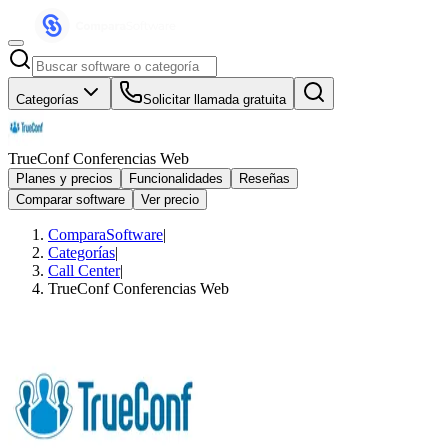
Categorías
Solicitar llamada gratuita
TrueConf Conferencias Web
Planes y precios
Funcionalidades
Reseñas
Comparar software
Ver precio
ComparaSoftware
|
Categorías
|
Call Center
|
TrueConf Conferencias Web