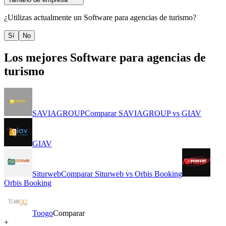
¿Utilizas actualmente un
Software para agencias de turismo
?
Sí
No
Los mejores
Software para agencias de
turismo
SAVIAGROUP
Comparar
SAVIAGROUP
vs
GIAV
GIAV
Siturweb
Comparar
Siturweb
vs
Orbis Booking
Orbis Booking
Toogo
Comparar
+