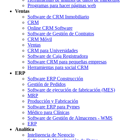
Programas para hacer páginas web
Ventas
Software de CRM Inmobiliario
CRM
Online CRM Software
Software de Gestión de Contratos
CRM Móvil
Ventas
CRM para Universidades
Software de Caja Registradora
Software CRM para pequeñas empresas
Herramientas para social CRM
ERP
Software ERP Construcción
Gestión de Pedidos
Software de ejecución de fabricación (MES)
MRP
Producción y Fabricación
Software ERP para Pymes
Médico para Clínicas
Software de Gestión de Almacenes - WMS
ERP
Analítica
Inteligencia de Negocio