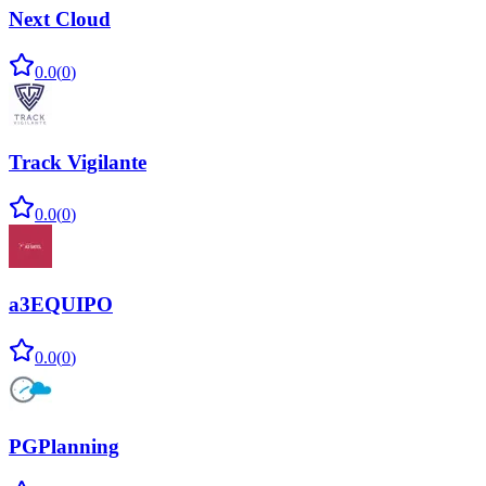
Next Cloud
0.0
(
0
)
Track Vigilante
0.0
(
0
)
a3EQUIPO
0.0
(
0
)
PGPlanning