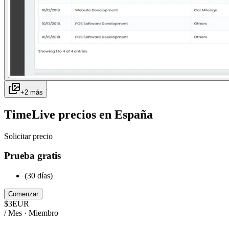
+
2
más
TimeLive
precios en
España
Solicitar precio
Prueba gratis
(30 días)
Comenzar
$
3
EUR
/ Mes · Miembro