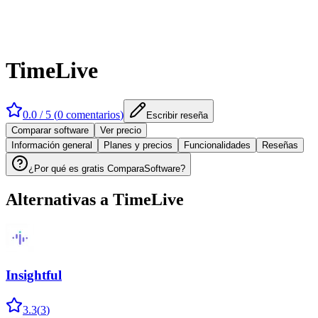
TimeLive
0.0
/ 5 (
0
comentarios
)
Escribir reseña
Comparar software
Ver precio
Información general
Planes y precios
Funcionalidades
Reseñas
¿Por qué es gratis ComparaSoftware?
Alternativas a
TimeLive
Insightful
3.3
(
3
)