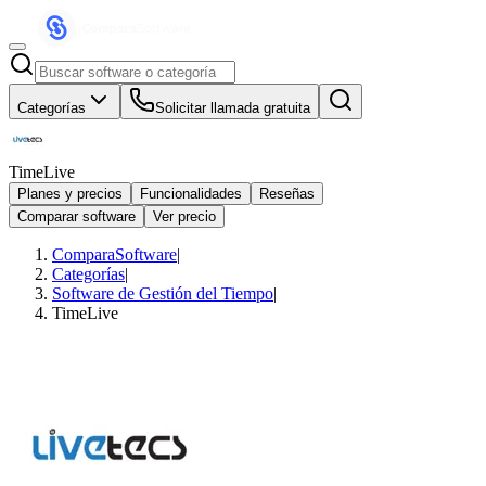
Categorías
Solicitar llamada gratuita
TimeLive
Planes y precios
Funcionalidades
Reseñas
Comparar software
Ver precio
ComparaSoftware
|
Categorías
|
Software de Gestión del Tiempo
|
TimeLive