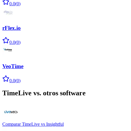
0.0
(
0
)
rFlex.io
0.0
(
0
)
VeoTime
0.0
(
0
)
TimeLive
vs. otros software
Comparar
TimeLive
vs
Insightful