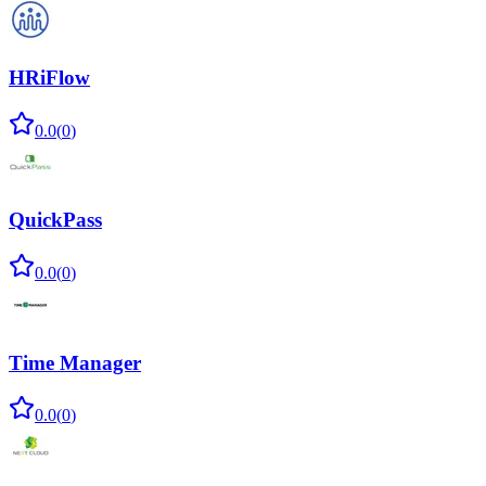
HRiFlow
0.0
(
0
)
QuickPass
0.0
(
0
)
Time Manager
0.0
(
0
)