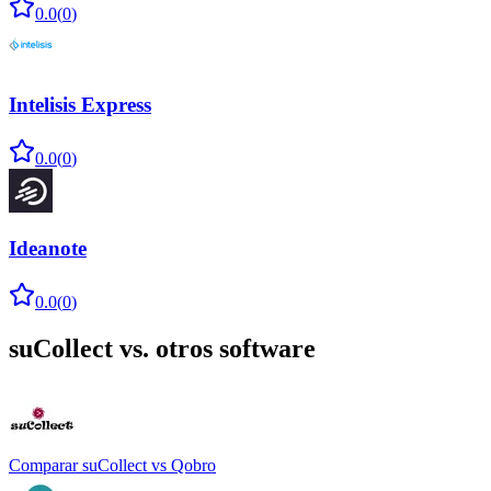
0.0
(
0
)
Intelisis Express
0.0
(
0
)
Ideanote
0.0
(
0
)
suCollect
vs. otros software
Comparar
suCollect
vs
Qobro