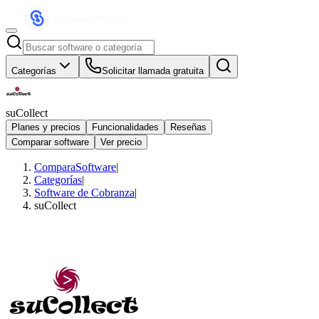
Categorías
Solicitar llamada gratuita
suCollect
Planes y precios
Funcionalidades
Reseñas
Comparar software
Ver precio
ComparaSoftware
|
Categorías
|
Software de Cobranza
|
suCollect