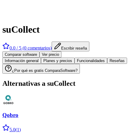
suCollect
0.0
/ 5 (
0
comentarios
)
Escribir reseña
Comparar software
Ver precio
Información general
Planes y precios
Funcionalidades
Reseñas
¿Por qué es gratis ComparaSoftware?
Alternativas a
suCollect
Qobro
5.0
(
1
)