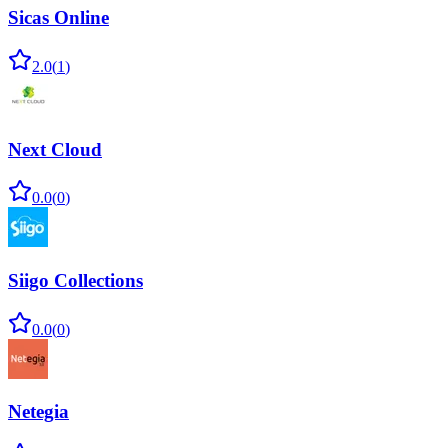
Sicas Online
2.0
(
1
)
Next Cloud
0.0
(
0
)
Siigo Collections
0.0
(
0
)
Netegia