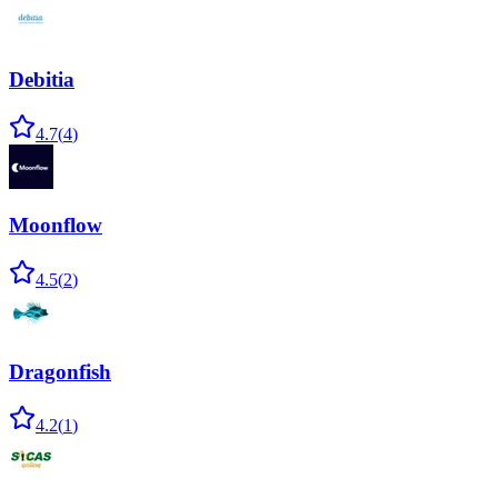
Debitia
4.7
(
4
)
Moonflow
4.5
(
2
)
Dragonfish
4.2
(
1
)