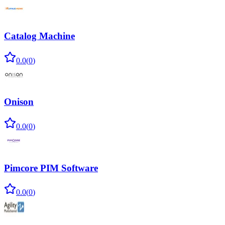
Catalog Machine
0.0
(
0
)
Onison
0.0
(
0
)
Pimcore PIM Software
0.0
(
0
)