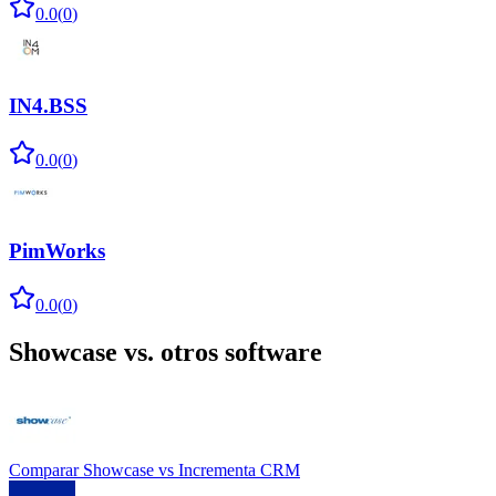
0.0
(
0
)
IN4.BSS
0.0
(
0
)
PimWorks
0.0
(
0
)
Showcase
vs. otros software
Comparar
Showcase
vs
Incrementa CRM