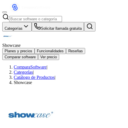
Categorías
Solicitar llamada gratuita
Showcase
Planes y precios
Funcionalidades
Reseñas
Comparar software
Ver precio
ComparaSoftware
|
Categorías
|
Catálogo de Productos
|
Showcase