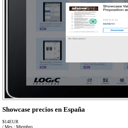
Showcase
precios en
España
$
14
EUR
/ Mes · Miembro