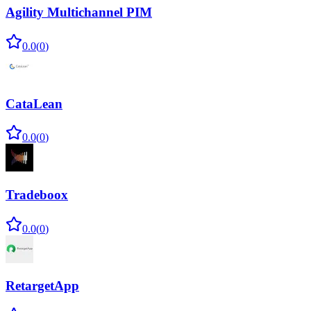
Agility Multichannel PIM
0.0
(
0
)
CataLean
0.0
(
0
)
Tradeboox
0.0
(
0
)
RetargetApp