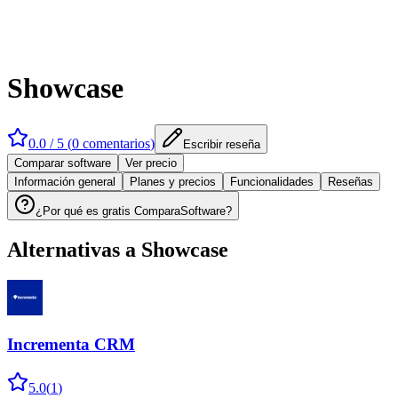
Showcase
0.0
/ 5 (
0
comentarios
)
Escribir reseña
Comparar software
Ver precio
Información general
Planes y precios
Funcionalidades
Reseñas
¿Por qué es gratis ComparaSoftware?
Alternativas a
Showcase
Incrementa CRM
5.0
(
1
)