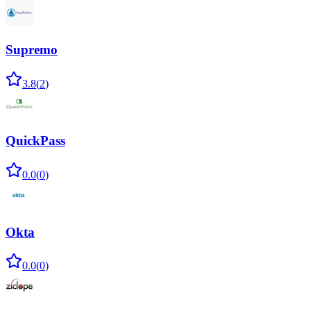
Supremo
3.8
(
2
)
QuickPass
0.0
(
0
)
Okta
0.0
(
0
)