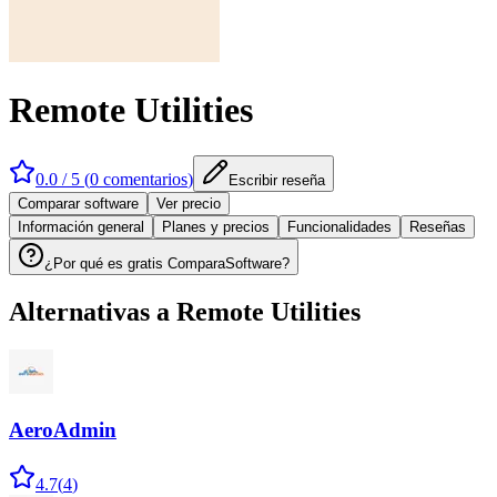
Remote Utilities
0.0
/ 5 (
0
comentarios
)
Escribir reseña
Comparar software
Ver precio
Información general
Planes y precios
Funcionalidades
Reseñas
¿Por qué es gratis ComparaSoftware?
Alternativas a
Remote Utilities
AeroAdmin
4.7
(
4
)