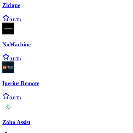
Ziclope
0.0
(
0
)
NoMachine
0.0
(
0
)
Iperius Remote
0.0
(
0
)
Zoho Assist