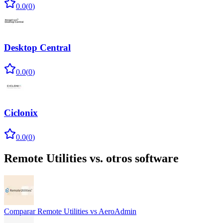
0.0
(
0
)
Desktop Central
0.0
(
0
)
Ciclonix
0.0
(
0
)
Remote Utilities
vs. otros software
Comparar
Remote Utilities
vs
AeroAdmin