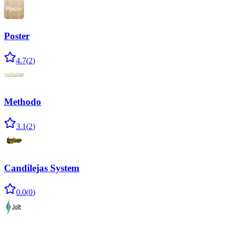
Poster
4.7
(
2
)
Methodo
3.1
(
2
)
Candilejas System
0.0
(
0
)