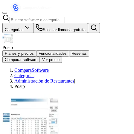
Categorías
Solicitar llamada gratuita
Posip
Planes y precios
Funcionalidades
Reseñas
Comparar software
Ver precio
ComparaSoftware
|
Categorías
|
Administración de Restaurantes
|
Posip