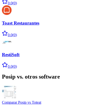
0.0
(
0
)
Toast Restaurantes
0.0
(
0
)
RestiSoft
0.0
(
0
)
Posip
vs. otros software
Comparar
Posip
vs
Toteat