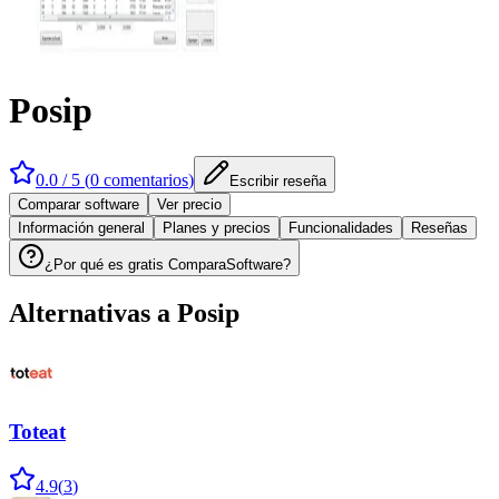
Posip
0.0
/ 5 (
0
comentarios
)
Escribir reseña
Comparar software
Ver precio
Información general
Planes y precios
Funcionalidades
Reseñas
¿Por qué es gratis ComparaSoftware?
Alternativas a
Posip
Toteat
4.9
(
3
)