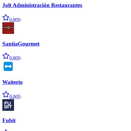
Jolt Administración Restaurantes
0.0
(
0
)
SantiaGourmet
0.0
(
0
)
Waiterio
0.0
(
0
)
Fubit