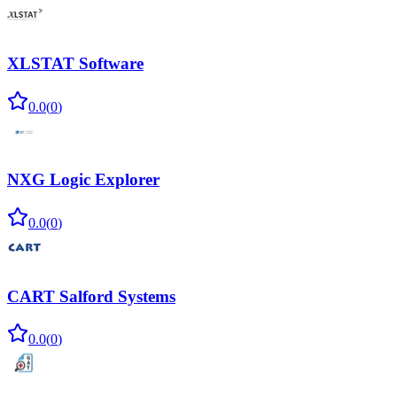
XLSTAT Software
0.0
(
0
)
NXG Logic Explorer
0.0
(
0
)
CART Salford Systems
0.0
(
0
)