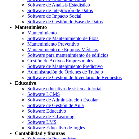
Software de Análisis Estadístico
Software de Integración de Datos
Software de Impacto Social
Software de Gestión de Base de Datos
Mantenimiento
Mantenimiento
Software de Mantenimiento de Flota
Mantenimiento Preventivo
Mantenimiento de Equipos Médicos
Software para mantenimiento de edificios
Gestión de Activos Empresariales
Software de Mantenimiento Predictivo
Administración de Órdenes de Trabajo
Software de Gestión de Inventario de Repuestos
Educativo
Software educativo de sistema tutorial
Software LCMS
Software de Administración Escolar
Software de Gestión de Aula
Software Educativo
Software de E-Learning
Software LMS
Software Educativo de Inglés
Contabilidad y finanzas
Software de Prestamistas