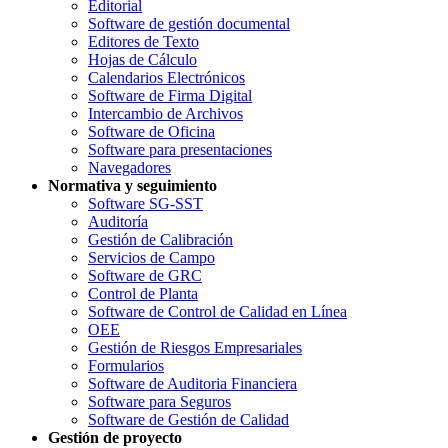
Editorial
Software de gestión documental
Editores de Texto
Hojas de Cálculo
Calendarios Electrónicos
Software de Firma Digital
Intercambio de Archivos
Software de Oficina
Software para presentaciones
Navegadores
Normativa y seguimiento
Software SG-SST
Auditoría
Gestión de Calibración
Servicios de Campo
Software de GRC
Control de Planta
Software de Control de Calidad en Línea
OEE
Gestión de Riesgos Empresariales
Formularios
Software de Auditoria Financiera
Software para Seguros
Software de Gestión de Calidad
Gestión de proyecto