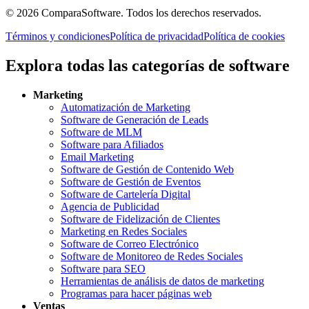
©
2026
ComparaSoftware.
Todos los derechos reservados.
Términos y condiciones
Política de privacidad
Política de cookies
Explora todas las categorías de software
Marketing
Automatización de Marketing
Software de Generación de Leads
Software de MLM
Software para Afiliados
Email Marketing
Software de Gestión de Contenido Web
Software de Gestión de Eventos
Software de Cartelería Digital
Agencia de Publicidad
Software de Fidelización de Clientes
Marketing en Redes Sociales
Software de Correo Electrónico
Software de Monitoreo de Redes Sociales
Software para SEO
Herramientas de análisis de datos de marketing
Programas para hacer páginas web
Ventas