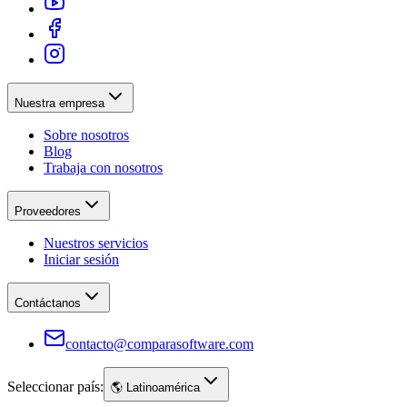
Nuestra empresa
Sobre nosotros
Blog
Trabaja con nosotros
Proveedores
Nuestros servicios
Iniciar sesión
Contáctanos
contacto@comparasoftware.com
Seleccionar país:
🌎
Latinoamérica