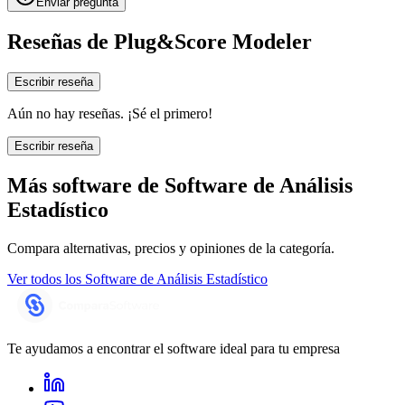
Enviar pregunta
Reseñas de
Plug&Score Modeler
Escribir reseña
Aún no hay reseñas. ¡Sé el primero!
Escribir reseña
Más software de
Software de Análisis
Estadístico
Compara alternativas, precios y opiniones de la categoría.
Ver todos los
Software de Análisis Estadístico
Te ayudamos a encontrar el software ideal para tu empresa