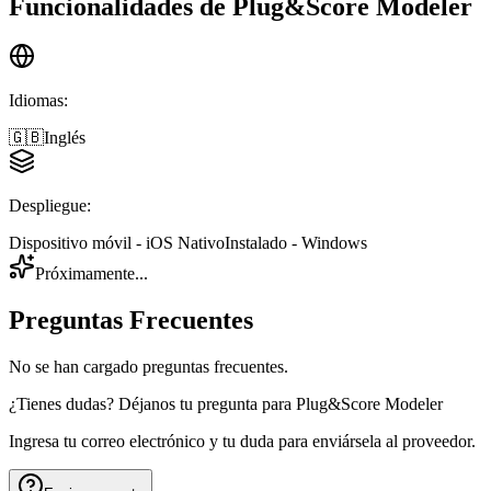
Funcionalidades de
Plug&Score Modeler
Idiomas
:
🇬🇧
Inglés
Despliegue
:
Dispositivo móvil - iOS Nativo
Instalado - Windows
Próximamente...
Preguntas Frecuentes
No se han cargado preguntas frecuentes.
¿Tienes dudas? Déjanos tu pregunta para
Plug&Score Modeler
Ingresa tu correo electrónico y tu duda para enviársela al proveedor.