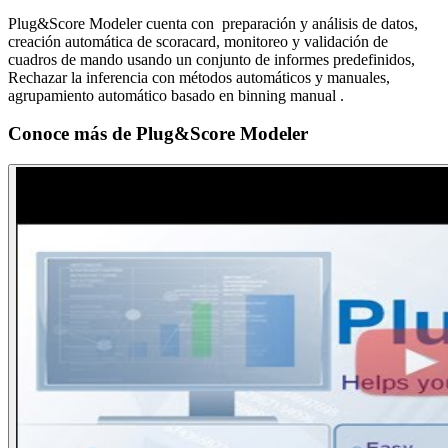
Plug&Score Modeler cuenta con preparación y análisis de datos,
creación automática de scoracard, monitoreo y validación de
cuadros de mando usando un conjunto de informes predefinidos,
Rechazar la inferencia con métodos automáticos y manuales,
agrupamiento automático basado en binning manual .
Conoce más de
Plug&Score Modeler