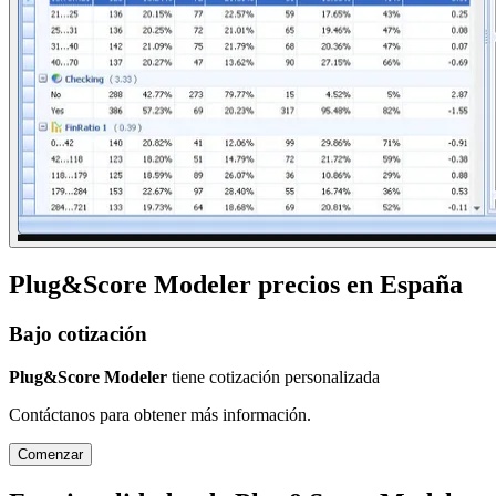
Plug&Score Modeler
precios en
España
Bajo cotización
Plug&Score Modeler
tiene cotización personalizada
Contáctanos para obtener más información.
Comenzar