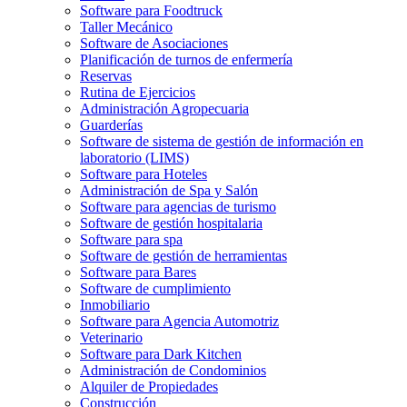
Software para Foodtruck
Taller Mecánico
Software de Asociaciones
Planificación de turnos de enfermería
Reservas
Rutina de Ejercicios
Administración Agropecuaria
Guarderías
Software de sistema de gestión de información en
laboratorio (LIMS)
Software para Hoteles
Administración de Spa y Salón
Software para agencias de turismo
Software de gestión hospitalaria
Software para spa
Software de gestión de herramientas
Software para Bares
Software de cumplimiento
Inmobiliario
Software para Agencia Automotriz
Veterinario
Software para Dark Kitchen
Administración de Condominios
Alquiler de Propiedades
Construcción