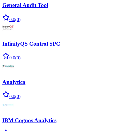
General Audit Tool
0.0
(
0
)
InfinityQS Control SPC
0.0
(
0
)
Analytica
0.0
(
0
)
IBM Cognos Analytics