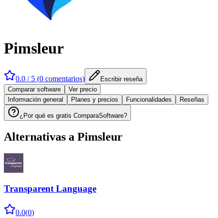
Pimsleur
0.0
/ 5 (
0
comentarios
)
Escribir reseña
Comparar software
Ver precio
Información general
Planes y precios
Funcionalidades
Reseñas
¿Por qué es gratis ComparaSoftware?
Alternativas a
Pimsleur
Transparent Language
0.0
(
0
)