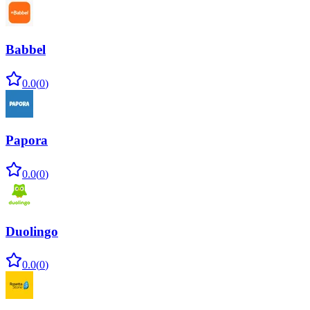
Babbel
0.0
(
0
)
Papora
0.0
(
0
)
Duolingo
0.0
(
0
)