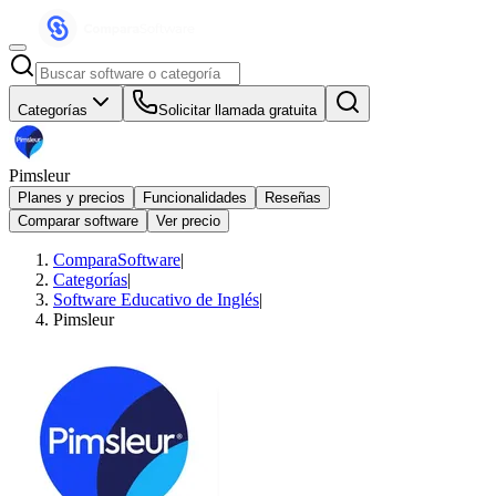
Categorías
Solicitar llamada gratuita
Pimsleur
Planes y precios
Funcionalidades
Reseñas
Comparar software
Ver precio
ComparaSoftware
|
Categorías
|
Software Educativo de Inglés
|
Pimsleur