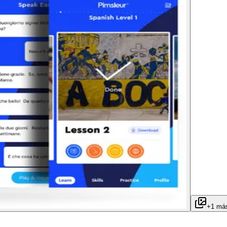
+
1
má