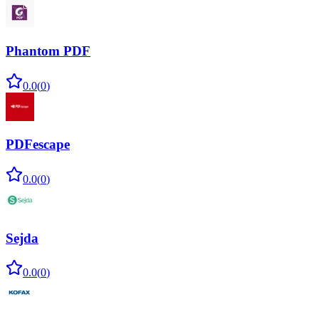
Phantom PDF
0.0
(
0
)
PDFescape
0.0
(
0
)
Sejda
0.0
(
0
)