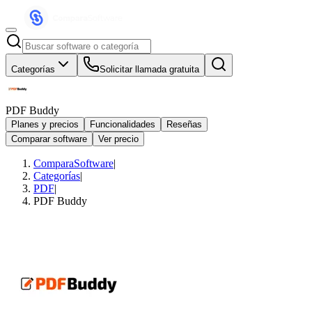
Categorías
Solicitar llamada gratuita
PDF Buddy
Planes y precios
Funcionalidades
Reseñas
Comparar software
Ver precio
ComparaSoftware
|
Categorías
|
PDF
|
PDF Buddy