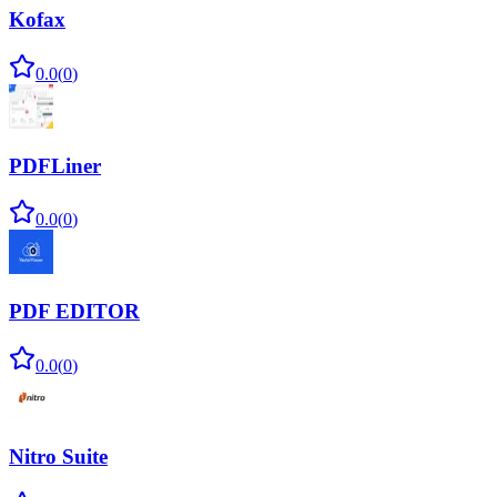
Kofax
0.0
(
0
)
PDFLiner
0.0
(
0
)
PDF EDITOR
0.0
(
0
)
Nitro Suite