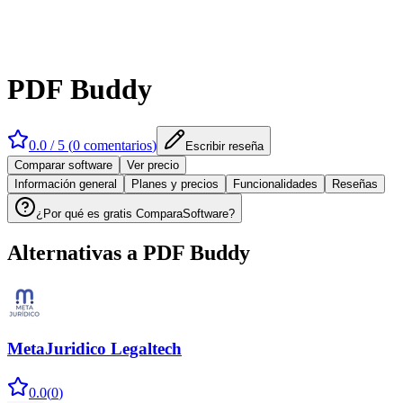
PDF Buddy
0.0
/ 5 (
0
comentarios
)
Escribir reseña
Comparar software
Ver precio
Información general
Planes y precios
Funcionalidades
Reseñas
¿Por qué es gratis ComparaSoftware?
Alternativas a
PDF Buddy
MetaJuridico Legaltech
0.0
(
0
)