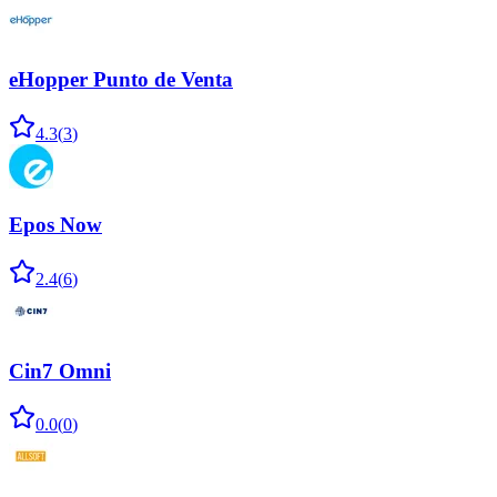
eHopper Punto de Venta
4.3
(
3
)
Epos Now
2.4
(
6
)
Cin7 Omni
0.0
(
0
)