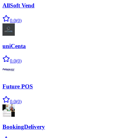
AllSoft Vend
0.0
(
0
)
uniCenta
0.0
(
0
)
Future POS
0.0
(
0
)
BookingDelivery