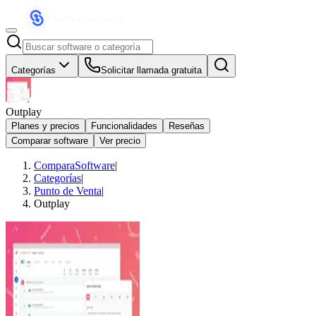
Categorías
Solicitar llamada gratuita
Outplay
Planes y precios
Funcionalidades
Reseñas
Comparar software
Ver precio
ComparaSoftware
|
Categorías
|
Punto de Venta
|
Outplay