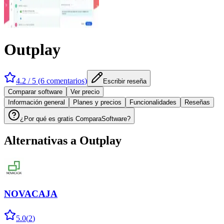
Outplay
4.2
/ 5 (
6
comentarios
)
Escribir reseña
Comparar software
Ver precio
Información general
Planes y precios
Funcionalidades
Reseñas
¿Por qué es gratis ComparaSoftware?
Alternativas a
Outplay
NOVACAJA
5.0
(
2
)