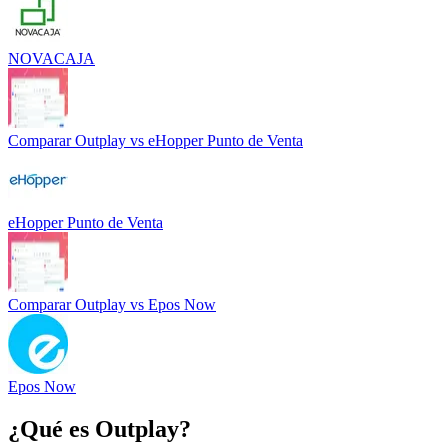
NOVACAJA
Comparar
Outplay
vs
eHopper Punto de Venta
eHopper Punto de Venta
Comparar
Outplay
vs
Epos Now
Epos Now
¿Qué es
Outplay
?