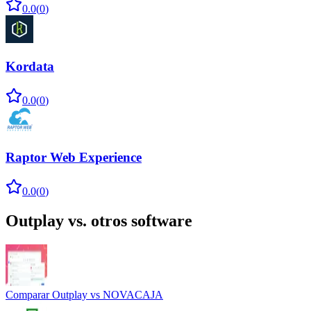
0.0
(
0
)
Kordata
0.0
(
0
)
Raptor Web Experience
0.0
(
0
)
Outplay
vs. otros software
Comparar
Outplay
vs
NOVACAJA