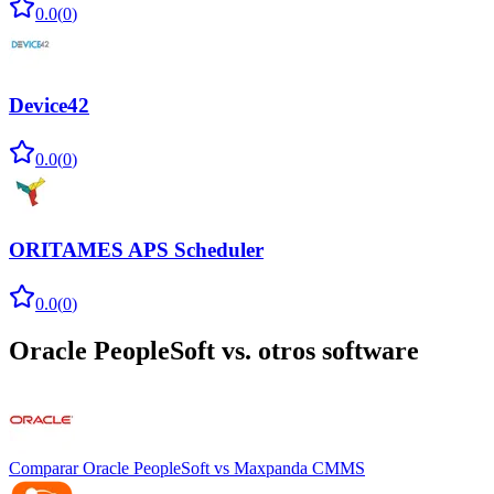
0.0
(
0
)
Device42
0.0
(
0
)
ORITAMES APS Scheduler
0.0
(
0
)
Oracle PeopleSoft
vs. otros software
Comparar
Oracle PeopleSoft
vs
Maxpanda CMMS