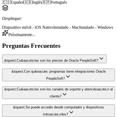
🇪🇸
Español
🇬🇧
Inglés
🇧🇷
Portugués
Despliegue
:
Dispositivo móvil - iOS Nativo
Instalado - Mac
Instalado - Windows
Próximamente...
Preguntas Frecuentes
&iquest;Cu&aacute;les son los precios de Oracle PeopleSoft?
&iquest;Con qu&eacute; programas tiene integraciones Oracle
PeopleSoft?
&iquest;Cu&aacute;les son los canales de soporte y atenci&oacute;n al
cliente?
&iquest;Se puede acceder desde computador y dispositivos
m&oacute;viles?