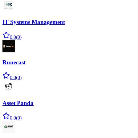
IT Systems Management
0.0
(
0
)
Runecast
0.0
(
0
)
Asset Panda
0.0
(
0
)