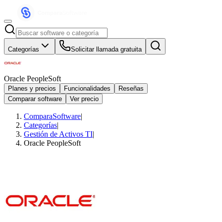
Categorías
Solicitar llamada gratuita
Oracle PeopleSoft
Planes y precios
Funcionalidades
Reseñas
Comparar software
Ver precio
ComparaSoftware
|
Categorías
|
Gestión de Activos TI
|
Oracle PeopleSoft