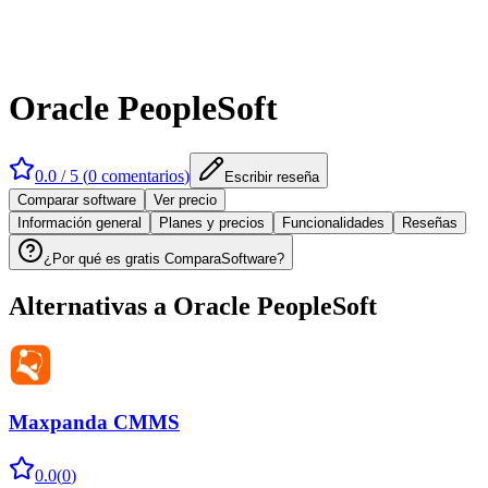
Oracle PeopleSoft
0.0
/ 5 (
0
comentarios
)
Escribir reseña
Comparar software
Ver precio
Información general
Planes y precios
Funcionalidades
Reseñas
¿Por qué es gratis ComparaSoftware?
Alternativas a
Oracle PeopleSoft
Maxpanda CMMS
0.0
(
0
)