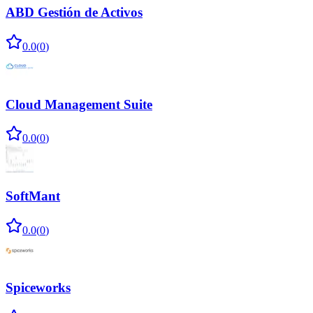
ABD Gestión de Activos
0.0
(
0
)
Cloud Management Suite
0.0
(
0
)
SoftMant
0.0
(
0
)
Spiceworks