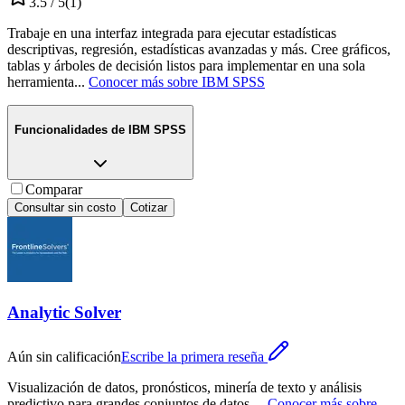
3.5
/ 5
(
1
)
Trabaje en una interfaz integrada para ejecutar estadísticas
descriptivas, regresión, estadísticas avanzadas y más. Cree gráficos,
tablas y árboles de decisión listos para implementar en una sola
herramienta
...
Conocer más sobre
IBM SPSS
Funcionalidades de
IBM SPSS
Comparar
Consultar sin costo
Cotizar
Analytic Solver
Aún sin calificación
Escribe la primera reseña
Visualización de datos, pronósticos, minería de texto y análisis
predictivo para grandes conjuntos de datos.
...
Conocer más sobre