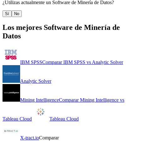
¿Utilizas actualmente un
Software de Minería de Datos
?
Sí
No
Los mejores
Software de Minería de
Datos
IBM SPSS
Comparar
IBM SPSS
vs
Analytic Solver
Analytic Solver
Mining Intelligence
Comparar
Mining Intelligence
vs
Tableau Cloud
Tableau Cloud
X-tract.io
Comparar