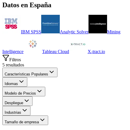
Datos
en
España
IBM SPSS
Analytic Solver
Mining
Intelligence
Tableau Cloud
X-tract.io
Filtros
5
resultados
Características Populares
Idiomas
Modelo de Precios
Despliegue
Industrias
Tamaño de empresa