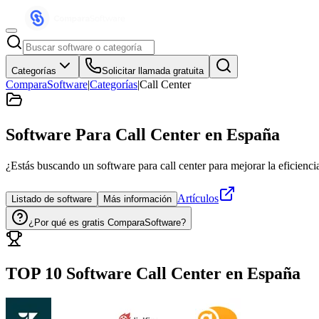
Categorías
Solicitar llamada gratuita
ComparaSoftware
|
Categorías
|
Call Center
Software Para Call Center
en España
¿Estás buscando un software para call center para mejorar la eficienci
Artículos
Listado de software
Más información
¿Por qué es gratis ComparaSoftware?
TOP 10 Software
Call Center
en
España