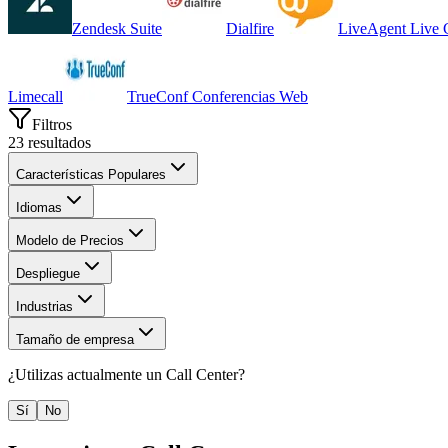
Zendesk Suite
Dialfire
LiveAgent Live 
Limecall
TrueConf Conferencias Web
Filtros
23
resultados
Características Populares
Idiomas
Modelo de Precios
Despliegue
Industrias
Tamaño de empresa
¿Utilizas actualmente un
Call Center
?
Sí
No