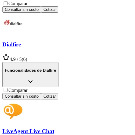
Comparar
Consultar sin costo
Cotizar
Dialfire
4.9
/ 5
(
6
)
Funcionalidades de
Dialfire
Comparar
Consultar sin costo
Cotizar
LiveAgent Live Chat