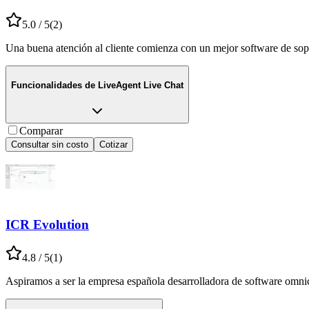
5.0
/ 5
(
2
)
Una buena atención al cliente comienza con un mejor software de sopo
Funcionalidades de
LiveAgent Live Chat
Comparar
Consultar sin costo
Cotizar
ICR Evolution
4.8
/ 5
(
1
)
Aspiramos a ser la empresa española desarrolladora de software omnica