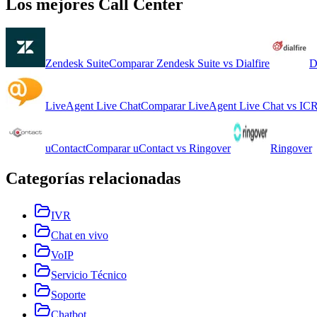
Los mejores
Call Center
Zendesk Suite
Comparar
Zendesk Suite
vs
Dialfire
D
LiveAgent Live Chat
Comparar
LiveAgent Live Chat
vs
ICR
uContact
Comparar
uContact
vs
Ringover
Ringover
Categorías relacionadas
IVR
Chat en vivo
VoIP
Servicio Técnico
Soporte
Chatbot