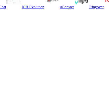
Chat
ICR Evolution
uContact
Ringover