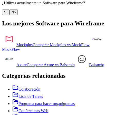
¿Utilizas actualmente un
Software para Wireframe
?
Sí
No
Los mejores
Software para Wireframe
Mockplus
Comparar
Mockplus
vs
MockFlow
MockFlow
Axure
Comparar
Axure
vs
Balsamiq
Balsamiq
Categorías relacionadas
Colaboración
Lista de Tareas
Programa para hacer organigramas
Conferencias Web