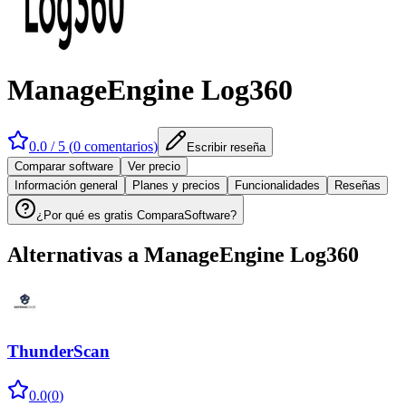
ManageEngine Log360
0.0
/ 5 (
0
comentarios
)
Escribir reseña
Comparar software
Ver precio
Información general
Planes y precios
Funcionalidades
Reseñas
¿Por qué es gratis ComparaSoftware?
Alternativas a
ManageEngine Log360
ThunderScan
0.0
(
0
)