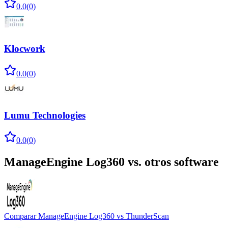
0.0
(
0
)
Klocwork
0.0
(
0
)
Lumu Technologies
0.0
(
0
)
ManageEngine Log360
vs. otros software
Comparar
ManageEngine Log360
vs
ThunderScan