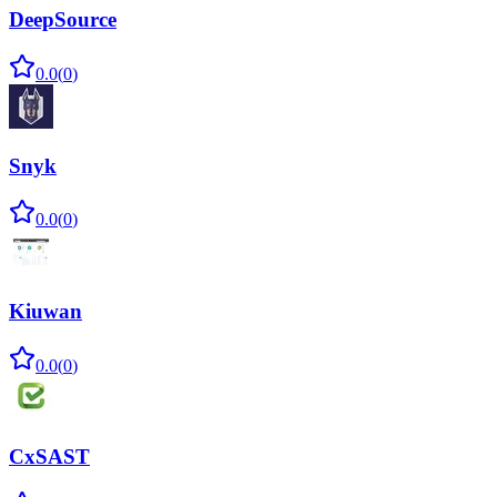
DeepSource
0.0
(
0
)
Snyk
0.0
(
0
)
Kiuwan
0.0
(
0
)
CxSAST