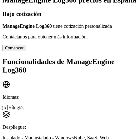
ManageEngine Log360
precios en
España
Bajo cotización
ManageEngine Log360
tiene cotización personalizada
Contáctanos para obtener más información.
Comenzar
Funcionalidades de
ManageEngine
Log360
Idiomas
:
🇬🇧
Inglés
Despliegue
:
Instalado - Mac
Instalado - Windows
Nube, SaaS, Web