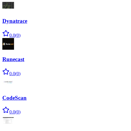
Dynatrace
0.0
(
0
)
Runecast
0.0
(
0
)
CodeScan
0.0
(
0
)