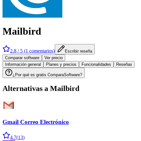
Mailbird
2.8
/ 5 (
1
comentarios
)
Escribir reseña
Comparar software
Ver precio
Información general
Planes y precios
Funcionalidades
Reseñas
¿Por qué es gratis ComparaSoftware?
Alternativas a
Mailbird
Gmail Correo Electrónico
4.7
(
13
)