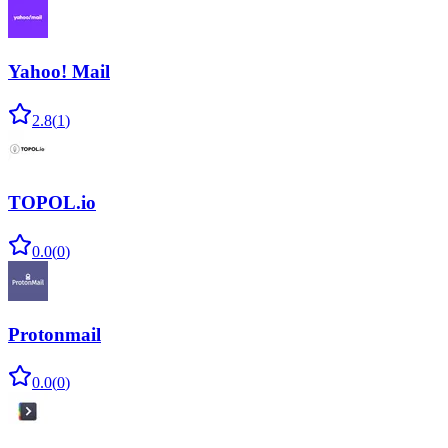
Yahoo! Mail
2.8
(
1
)
TOPOL.io
0.0
(
0
)
Protonmail
0.0
(
0
)