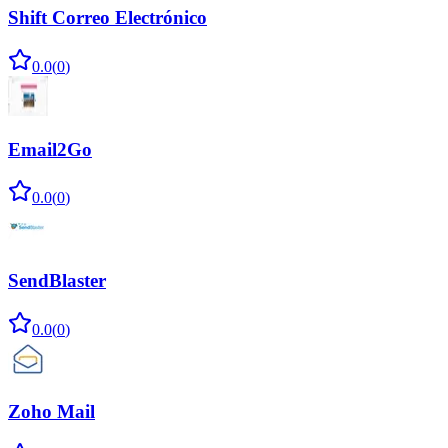
Shift Correo Electrónico
0.0
(
0
)
Email2Go
0.0
(
0
)
SendBlaster
0.0
(
0
)
Zoho Mail