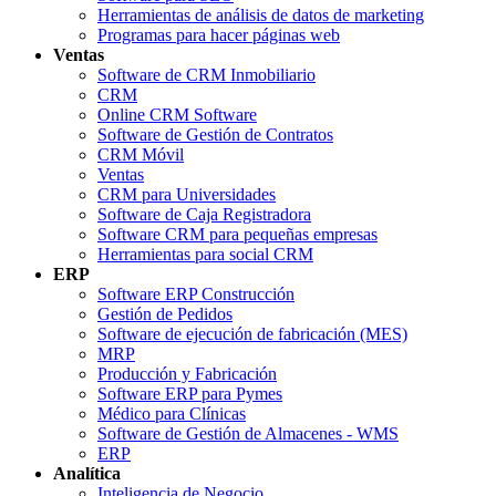
Herramientas de análisis de datos de marketing
Programas para hacer páginas web
Ventas
Software de CRM Inmobiliario
CRM
Online CRM Software
Software de Gestión de Contratos
CRM Móvil
Ventas
CRM para Universidades
Software de Caja Registradora
Software CRM para pequeñas empresas
Herramientas para social CRM
ERP
Software ERP Construcción
Gestión de Pedidos
Software de ejecución de fabricación (MES)
MRP
Producción y Fabricación
Software ERP para Pymes
Médico para Clínicas
Software de Gestión de Almacenes - WMS
ERP
Analítica
Inteligencia de Negocio