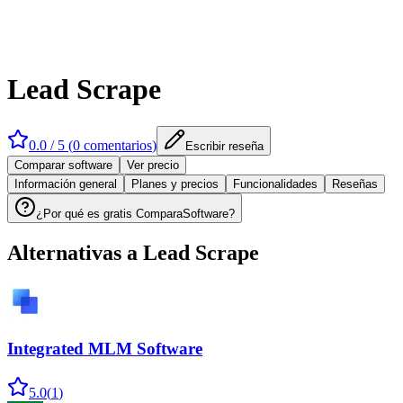
Lead Scrape
0.0
/ 5 (
0
comentarios
)
Escribir reseña
Comparar software
Ver precio
Información general
Planes y precios
Funcionalidades
Reseñas
¿Por qué es gratis ComparaSoftware?
Alternativas a
Lead Scrape
Integrated MLM Software
5.0
(
1
)