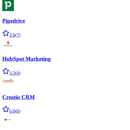
Pipedrive
3.6
(
7
)
HubSpot Marketing
3.5
(
4
)
Creatio CRM
0.0
(
0
)