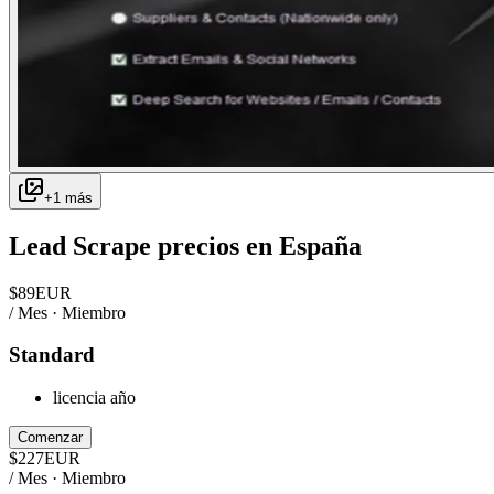
+
1
más
Lead Scrape
precios en
España
$
89
EUR
/ Mes · Miembro
Standard
licencia año
Comenzar
$
227
EUR
/ Mes · Miembro