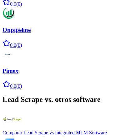
0.0
(
0
)
Onpipeline
0.0
(
0
)
Pimex
0.0
(
0
)
Lead Scrape
vs. otros software
Comparar
Lead Scrape
vs
Integrated MLM Software