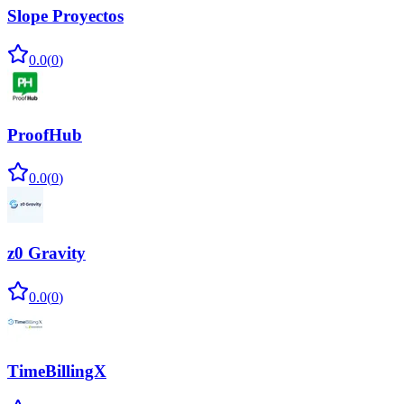
Slope Proyectos
0.0
(
0
)
ProofHub
0.0
(
0
)
z0 Gravity
0.0
(
0
)
TimeBillingX