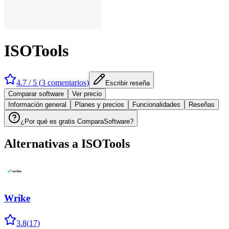
ISOTools
4.7
/ 5 (
3
comentarios
)
Escribir reseña
Comparar software
Ver precio
Información general
Planes y precios
Funcionalidades
Reseñas
¿Por qué es gratis ComparaSoftware?
Alternativas a
ISOTools
Wrike
3.8
(
17
)