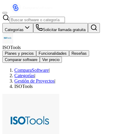
Categorías
Solicitar llamada gratuita
ISOTools
Planes y precios
Funcionalidades
Reseñas
Comparar software
Ver precio
ComparaSoftware
|
Categorías
|
Gestión de Proyectos
|
ISOTools