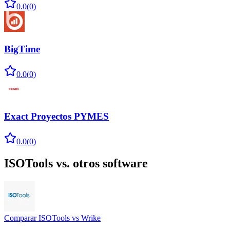
0.0
(
0
)
BigTime
0.0
(
0
)
Exact Proyectos PYMES
0.0
(
0
)
ISOTools
vs. otros software
Comparar
ISOTools
vs
Wrike