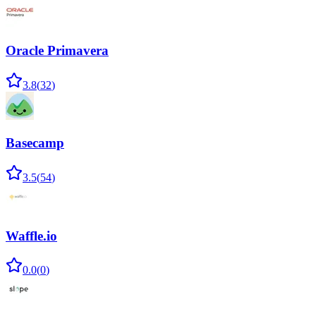
Oracle Primavera
3.8
(
32
)
Basecamp
3.5
(
54
)
Waffle.io
0.0
(
0
)