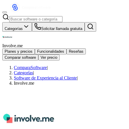
Categorías
Solicitar llamada gratuita
Involve.me
Planes y precios
Funcionalidades
Reseñas
Comparar software
Ver precio
ComparaSoftware
|
Categorías
|
Software de Experiencia al Cliente
|
Involve.me