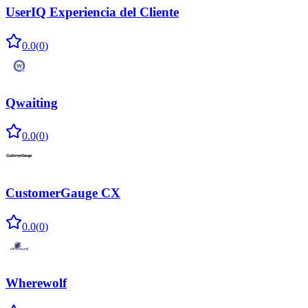
UserIQ Experiencia del Cliente
0.0
(
0
)
Qwaiting
0.0
(
0
)
CustomerGauge CX
0.0
(
0
)
Wherewolf