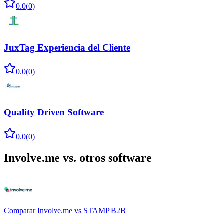
0.0
(
0
)
JuxTag Experiencia del Cliente
0.0
(
0
)
Quality Driven Software
0.0
(
0
)
Involve.me
vs. otros software
Comparar
Involve.me
vs
STAMP B2B