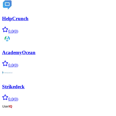
HelpCrunch
0.0
(
0
)
AcademyOcean
0.0
(
0
)
Strikedeck
0.0
(
0
)