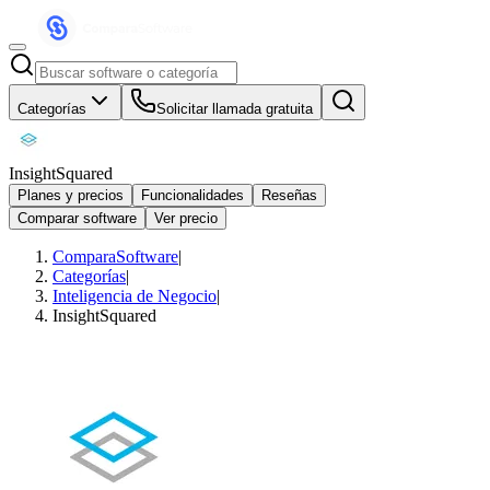
Categorías
Solicitar llamada gratuita
InsightSquared
Planes y precios
Funcionalidades
Reseñas
Comparar software
Ver precio
ComparaSoftware
|
Categorías
|
Inteligencia de Negocio
|
InsightSquared