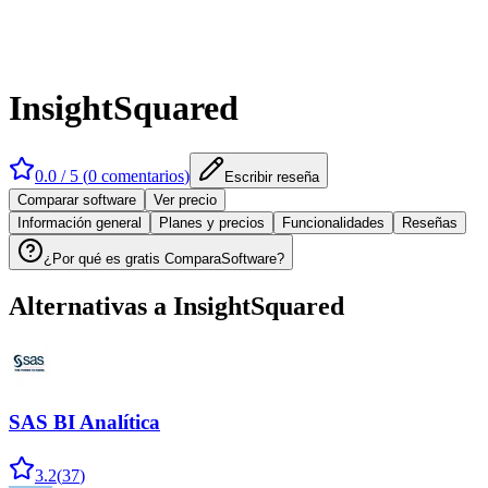
InsightSquared
0.0
/ 5 (
0
comentarios
)
Escribir reseña
Comparar software
Ver precio
Información general
Planes y precios
Funcionalidades
Reseñas
¿Por qué es gratis ComparaSoftware?
Alternativas a
InsightSquared
SAS BI Analítica
3.2
(
37
)