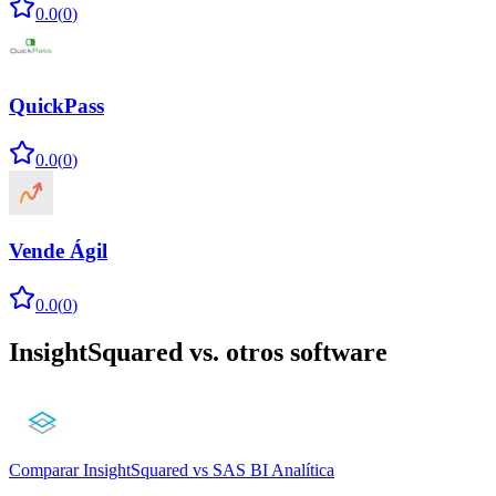
0.0
(
0
)
QuickPass
0.0
(
0
)
Vende Ágil
0.0
(
0
)
InsightSquared
vs. otros software
Comparar
InsightSquared
vs
SAS BI Analítica