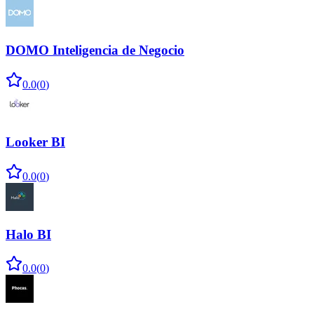
DOMO Inteligencia de Negocio
0.0
(
0
)
Looker BI
0.0
(
0
)
Halo BI
0.0
(
0
)