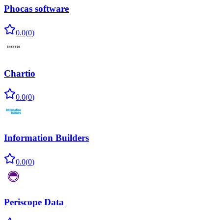
Phocas software
0.0
(
0
)
Chartio
0.0
(
0
)
Information Builders
0.0
(
0
)
Periscope Data