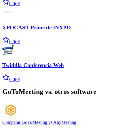
0.0
(
0
)
XPOCAST Prime de INXPO
0.0
(
0
)
Twiddla Conferencia Web
0.0
(
0
)
GoToMeeting
vs. otros software
Comparar
GoToMeeting
vs
AnyMeeting