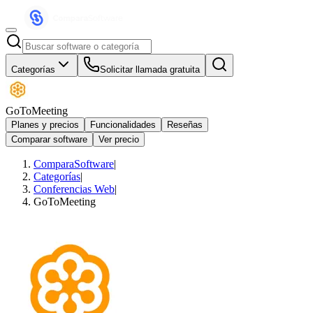
Categorías
Solicitar llamada gratuita
GoToMeeting
Planes y precios
Funcionalidades
Reseñas
Comparar software
Ver precio
ComparaSoftware
|
Categorías
|
Conferencias Web
|
GoToMeeting