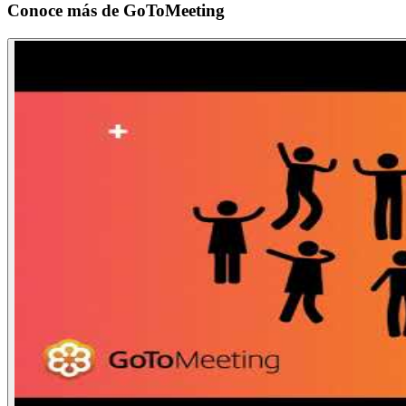
Conoce más de
GoToMeeting