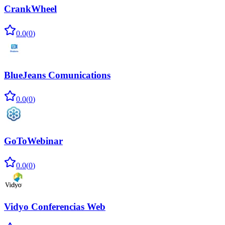
CrankWheel
0.0
(
0
)
BlueJeans Comunications
0.0
(
0
)
GoToWebinar
0.0
(
0
)
Vidyo Conferencias Web