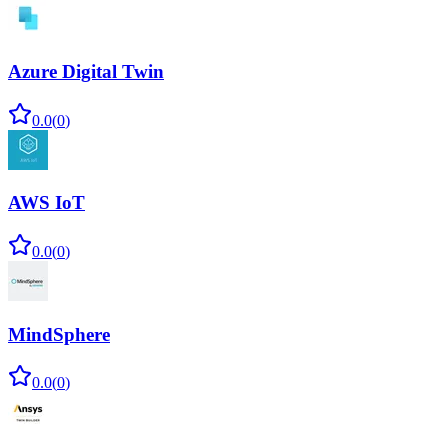
Azure Digital Twin
0.0
(
0
)
AWS IoT
0.0
(
0
)
MindSphere
0.0
(
0
)