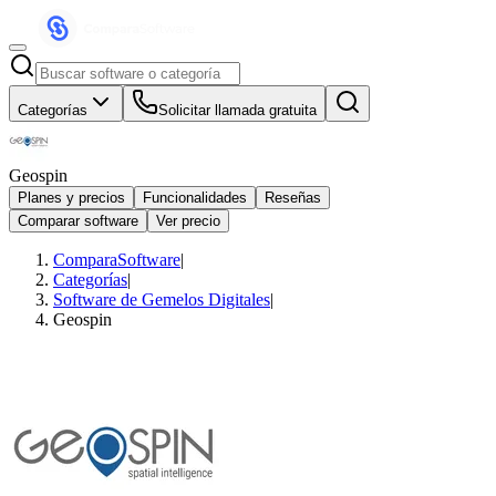
Categorías
Solicitar llamada gratuita
Geospin
Planes y precios
Funcionalidades
Reseñas
Comparar software
Ver precio
ComparaSoftware
|
Categorías
|
Software de Gemelos Digitales
|
Geospin