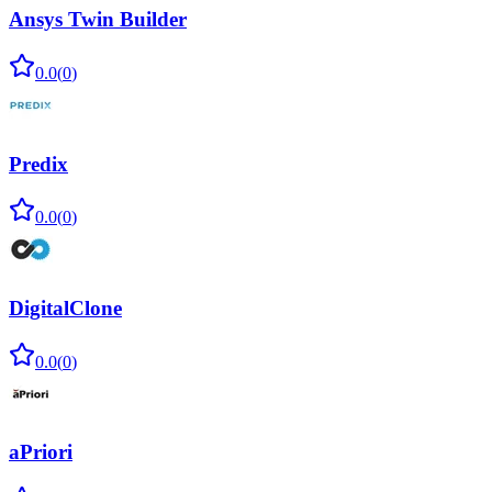
Ansys Twin Builder
0.0
(
0
)
Predix
0.0
(
0
)
DigitalClone
0.0
(
0
)
aPriori