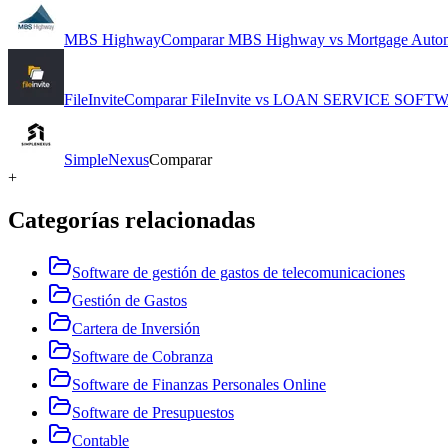
MBS Highway
Comparar
MBS Highway
vs
Mortgage Auto
FileInvite
Comparar
FileInvite
vs
LOAN SERVICE SOFT
SimpleNexus
Comparar
+
Categorías relacionadas
Software de gestión de gastos de telecomunicaciones
Gestión de Gastos
Cartera de Inversión
Software de Cobranza
Software de Finanzas Personales Online
Software de Presupuestos
Contable