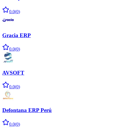
0.0
(
0
)
Gracia ERP
0.0
(
0
)
AVSOFT
0.0
(
0
)
Defontana ERP Perú
0.0
(
0
)