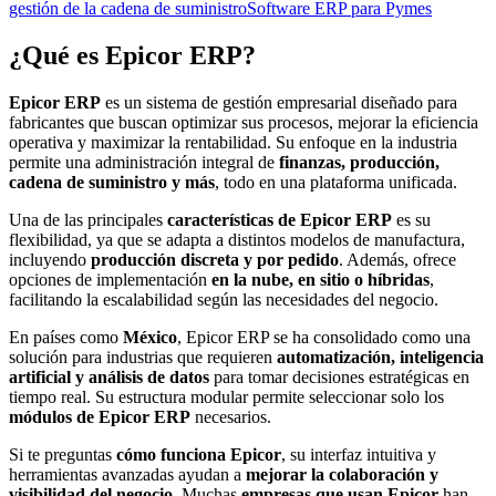
gestión de la cadena de suministro
Software ERP para Pymes
¿Qué es
Epicor ERP
?
Epicor ERP
es un sistema de gestión empresarial diseñado para
fabricantes que buscan optimizar sus procesos, mejorar la eficiencia
operativa y maximizar la rentabilidad. Su enfoque en la industria
permite una administración integral de
finanzas, producción,
cadena de suministro y más
, todo en una plataforma unificada.
Una de las principales
características de Epicor ERP
es su
flexibilidad, ya que se adapta a distintos modelos de manufactura,
incluyendo
producción discreta y por pedido
. Además, ofrece
opciones de implementación
en la nube, en sitio o híbridas
,
facilitando la escalabilidad según las necesidades del negocio.
En países como
México
, Epicor ERP se ha consolidado como una
solución para industrias que requieren
automatización, inteligencia
artificial y análisis de datos
para tomar decisiones estratégicas en
tiempo real. Su estructura modular permite seleccionar solo los
módulos de Epicor ERP
necesarios.
Si te preguntas
cómo funciona Epicor
, su interfaz intuitiva y
herramientas avanzadas ayudan a
mejorar la colaboración y
visibilidad del negocio.
Muchas
empresas que usan Epicor
han