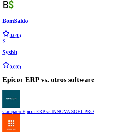
BomSaldo
0.0
(
0
)
S
Sysbit
0.0
(
0
)
Epicor ERP
vs. otros software
Comparar
Epicor ERP
vs
INNOVA SOFT PRO