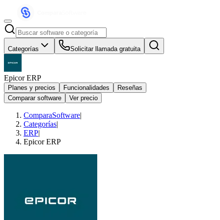
Categorías
Solicitar llamada gratuita
Epicor ERP
Planes y precios
Funcionalidades
Reseñas
Comparar software
Ver precio
ComparaSoftware
|
Categorías
|
ERP
|
Epicor ERP