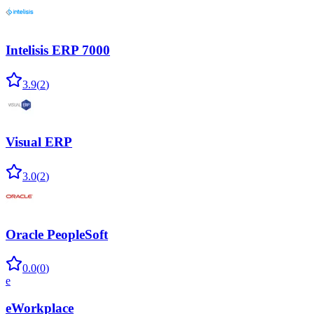
Intelisis ERP 7000
3.9
(
2
)
Visual ERP
3.0
(
2
)
Oracle PeopleSoft
0.0
(
0
)
e
eWorkplace