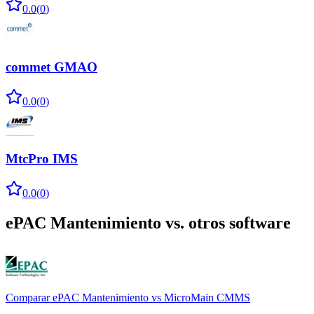
0.0
(
0
)
commet GMAO
0.0
(
0
)
MtcPro IMS
0.0
(
0
)
ePAC Mantenimiento
vs. otros software
Comparar
ePAC Mantenimiento
vs
MicroMain CMMS