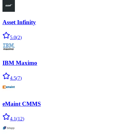
Asset Infinity
5.0
(
2
)
IBM Maximo
4.5
(
7
)
eMaint CMMS
4.1
(
12
)