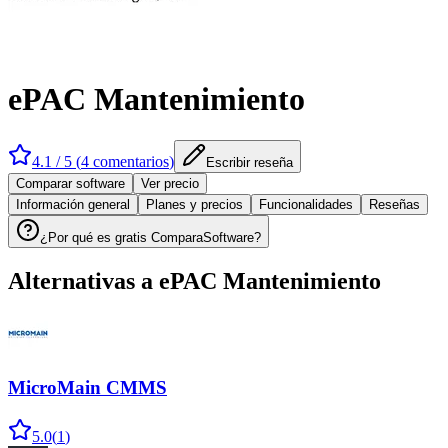
ePAC Mantenimiento
4.1
/ 5 (
4
comentarios
)
Escribir reseña
Comparar software
Ver precio
Información general
Planes y precios
Funcionalidades
Reseñas
¿Por qué es gratis ComparaSoftware?
Alternativas a
ePAC Mantenimiento
MicroMain CMMS
5.0
(
1
)