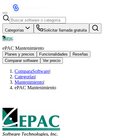
Categorías
Solicitar llamada gratuita
ePAC Mantenimiento
Planes y precios
Funcionalidades
Reseñas
Comparar software
Ver precio
ComparaSoftware
|
Categorías
|
Mantenimiento
|
ePAC Mantenimiento