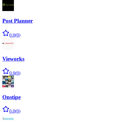
Post Planner
0.0
(
0
)
Vieworks
0.0
(
0
)
Onstipe
0.0
(
0
)