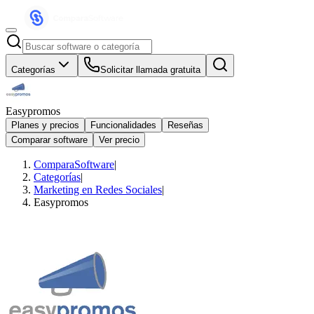
Categorías
Solicitar llamada gratuita
Easypromos
Planes y precios
Funcionalidades
Reseñas
Comparar software
Ver precio
ComparaSoftware
|
Categorías
|
Marketing en Redes Sociales
|
Easypromos