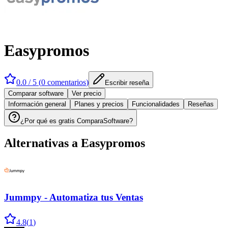
Easypromos
0.0
/ 5 (
0
comentarios
)
Escribir reseña
Comparar software
Ver precio
Información general
Planes y precios
Funcionalidades
Reseñas
¿Por qué es gratis ComparaSoftware?
Alternativas a
Easypromos
Jummpy - Automatiza tus Ventas
4.8
(
1
)