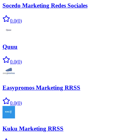
Socedo Marketing Redes Sociales
0.0
(
0
)
Quuu
0.0
(
0
)
Easypromos Marketing RRSS
0.0
(
0
)
Kuku Marketing RRSS