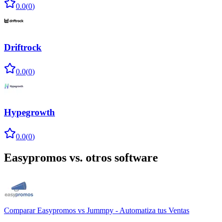
0.0
(
0
)
Driftrock
0.0
(
0
)
Hypegrowth
0.0
(
0
)
Easypromos
vs. otros software
Comparar
Easypromos
vs
Jummpy - Automatiza tus Ventas