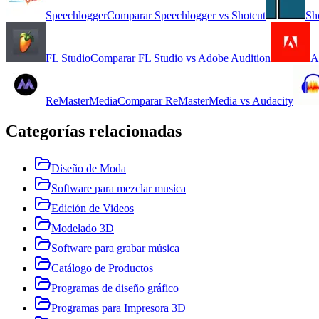
Speechlogger
Comparar
Speechlogger
vs
Shotcut
Sh
FL Studio
Comparar
FL Studio
vs
Adobe Audition
A
ReMasterMedia
Comparar
ReMasterMedia
vs
Audacity
Categorías relacionadas
Diseño de Moda
Software para mezclar musica
Edición de Videos
Modelado 3D
Software para grabar música
Catálogo de Productos
Programas de diseño gráfico
Programas para Impresora 3D