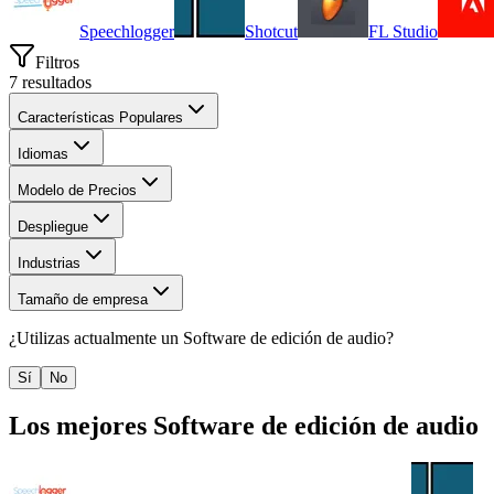
Speechlogger
Shotcut
FL Studio
Filtros
7
resultados
Características Populares
Idiomas
Modelo de Precios
Despliegue
Industrias
Tamaño de empresa
¿Utilizas actualmente un
Software de edición de audio
?
Sí
No
Los mejores
Software de edición de audio